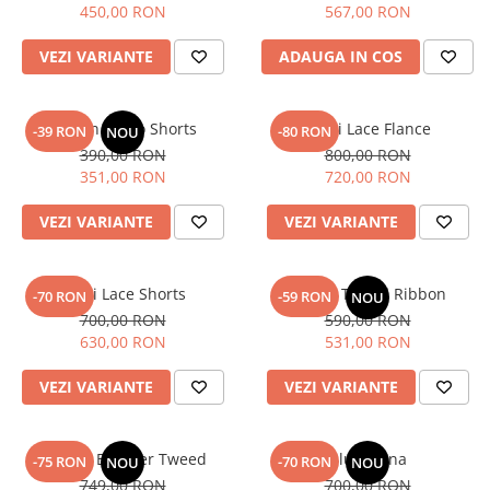
450,00 RON
567,00 RON
VEZI VARIANTE
ADAUGA IN COS
Sequin Micro Shorts
Blugi Lace Flance
-39 RON
-80 RON
NOU
390,00 RON
800,00 RON
351,00 RON
720,00 RON
VEZI VARIANTE
VEZI VARIANTE
Blugi Lace Shorts
Corset Tweed Ribbon
-70 RON
-59 RON
NOU
700,00 RON
590,00 RON
630,00 RON
531,00 RON
VEZI VARIANTE
VEZI VARIANTE
Jacheta Bomber Tweed
Blugi Elina
-75 RON
-70 RON
NOU
NOU
749,00 RON
700,00 RON