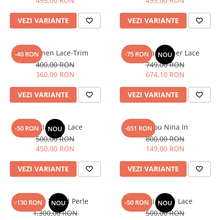
Lichidare de stoc
495,00 RON
495,00 RON
VEZI VARIANTE
VEZI VARIANTE
Top Linen Lace-Trim
Jacheta Bomber Lace
-40 RON
-75 RON
NOU
400,00 RON
749,00 RON
360,00 RON
674,10 RON
VEZI VARIANTE
VEZI VARIANTE
Blugi Scurti Lace
Sacou Nina In
-50 RON
-651 RON
NOU
500,00 RON
800,00 RON
450,00 RON
149,00 RON
VEZI VARIANTE
VEZI VARIANTE
Jacheta Tweed Perle
Blugi Scurti Lace
-130 RON
-50 RON
NOU
NOU
1.300,00 RON
500,00 RON