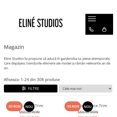
Magazin
Best Sellers
Noutati
Rochii
Magazin
Blugi
Eline Studios își propune să aducă în garderoba ta, piese atemporale,
Pantaloni
care depășesc trendurile efemere ale modei și rămân relevante an de
an.
Fuste
Topuri
Afiseaza:
1-
24
din
308
produse
Seturi
FILTRE
Jachete
Paltoane
Fusta Lace Trim
Fusta Linen Lace-Trim
-55 RON
-55 RON
NOU
NOU
Costume Baie
550,00 RON
550,00 RON