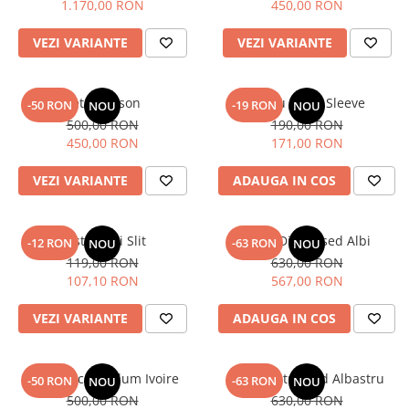
1.170,00 RON
450,00 RON
VEZI VARIANTE
VEZI VARIANTE
Set Madison
Sacou Short Sleeve
-50 RON
-19 RON
NOU
NOU
500,00 RON
190,00 RON
450,00 RON
171,00 RON
VEZI VARIANTE
ADAUGA IN COS
Fusta Mini Slit
Blugi Distressed Albi
-12 RON
-63 RON
NOU
NOU
119,00 RON
630,00 RON
107,10 RON
567,00 RON
VEZI VARIANTE
ADAUGA IN COS
Bluza Lace Peplum Ivoire
Blugi Distressed Albastru
-50 RON
-63 RON
NOU
NOU
500,00 RON
630,00 RON