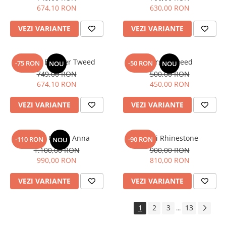
674,10 RON
630,00 RON
VEZI VARIANTE
VEZI VARIANTE
Jacheta Bomber Tweed
Corset Tweed
-75 RON
-50 RON
NOU
NOU
749,00 RON
500,00 RON
674,10 RON
450,00 RON
VEZI VARIANTE
VEZI VARIANTE
Rochie Corset Anna
Blugi Rhinestone
-110 RON
-90 RON
NOU
1.100,00 RON
900,00 RON
990,00 RON
810,00 RON
VEZI VARIANTE
VEZI VARIANTE
1
2
3
13
...