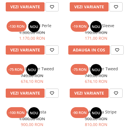
Lichidare de stoc
VEZI VARIANTE
VEZI VARIANTE
Jacheta Tweed Perle
Sacou Short Sleeve
-130 RON
-19 RON
NOU
NOU
1.300,00 RON
190,00 RON
1.170,00 RON
171,00 RON
VEZI VARIANTE
ADAUGA IN COS
Jacheta Bomber Tweed
Jacheta Bomber Tweed
-75 RON
-75 RON
NOU
NOU
749,00 RON
749,00 RON
674,10 RON
674,10 RON
VEZI VARIANTE
VEZI VARIANTE
Sacou Augusta
Sacou Augusta Stripe
-100 RON
-90 RON
NOU
NOU
1.000,00 RON
900,00 RON
900,00 RON
810,00 RON