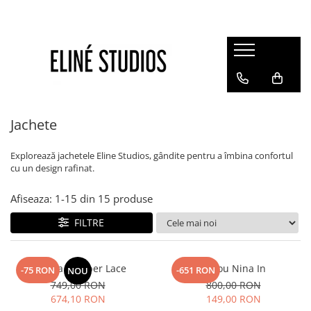
Magazin
Best Sellers
Noutati
Rochii
Jachete
Blugi
Explorează jachetele Eline Studios, gândite pentru a îmbina confortul
Pantaloni
cu un design rafinat.
Fuste
Afiseaza:
1-
15
din
15
produse
Topuri
FILTRE
Seturi
Jachete
Paltoane
Jacheta Bomber Lace
Sacou Nina In
-75 RON
-651 RON
NOU
749,00 RON
800,00 RON
Costume Baie
674,10 RON
149,00 RON