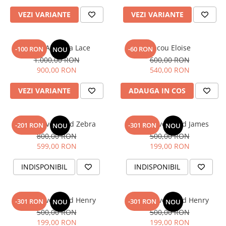
VEZI VARIANTE
VEZI VARIANTE
Sacou Augusta Lace
Sacou Eloise
-100 RON
-60 RON
NOU
1.000,00 RON
600,00 RON
900,00 RON
540,00 RON
VEZI VARIANTE
ADAUGA IN COS
Blazer Oversized Zebra
Sacou Oversized James
-201 RON
-301 RON
NOU
NOU
800,00 RON
500,00 RON
599,00 RON
199,00 RON
INDISPONIBIL
INDISPONIBIL
Sacou Oversized Henry
Sacou Oversized Henry
-301 RON
-301 RON
NOU
NOU
500,00 RON
500,00 RON
199,00 RON
199,00 RON