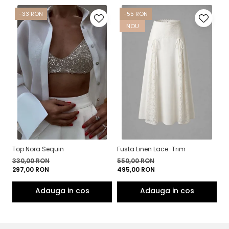
-33 RON
-55 RON
NOU
Top Nora Sequin
Fusta Linen Lace-Trim
Bl
330,00 RON
550,00 RON
5
297,00 RON
495,00 RON
4