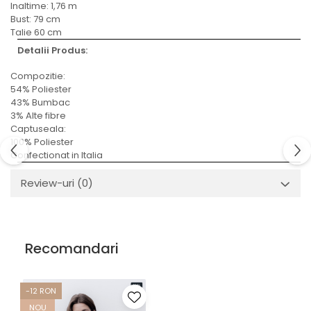
Inaltime: 1,76 m
Bust: 79 cm
Talie 60 cm
Detalii Produs:
Compozitie:
54% Poliester
43% Bumbac
3% Alte fibre
Captuseala:
100% Poliester
Confectionat in Italia
Review-uri
(0)
Recomandari
-12 RON
NOU