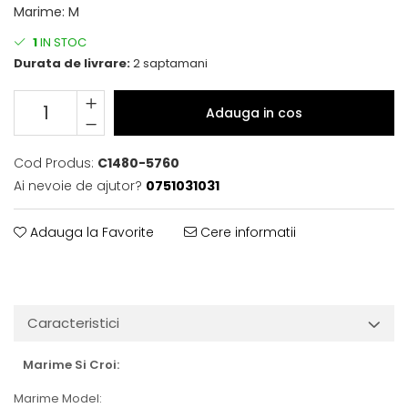
Marime
:
M
1
IN STOC
Durata de livrare:
2 saptamani
Adauga in cos
Cod Produs:
C1480-5760
Ai nevoie de ajutor?
0751031031
Adauga la Favorite
Cere informatii
Caracteristici
Marime Si Croi:
Marime Model: