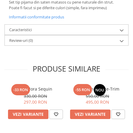
Set tip pijama din saten matasos cu pene naturale din strut.
Poate fi facut si pe diferite culori (simple, fara imprimeu)
Informatii conformitate produs
Caracteristici
Review-uri
(0)
PRODUSE SIMILARE
Top Nora Sequin
Fusta Linen Lace-Trim
-33 RON
-55 RON
NOU
330,00 RON
550,00 RON
297,00 RON
495,00 RON
VEZI VARIANTE
VEZI VARIANTE