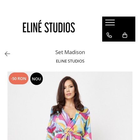
Magazin
Best Sellers
Noutati
Set Madison
Rochii
ELINE STUDIOS
Blugi
Pantaloni
-50 RON
NOU
Fuste
Topuri
Seturi
Jachete
Paltoane
Costume Baie