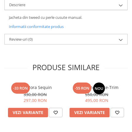
Descriere
Jacheta din tweed cu perle cusute manual.
Informatii conformitate produs
Review-uri
(0)
PRODUSE SIMILARE
Top Nora Sequin
Fusta Linen Lace-Trim
-33 RON
-55 RON
NOU
330,00 RON
550,00 RON
297,00 RON
495,00 RON
VEZI VARIANTE
VEZI VARIANTE