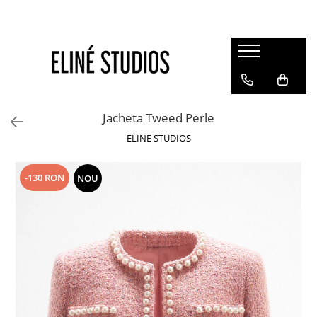
Magazin
Best Sellers
Noutati
Jacheta Tweed Perle
Rochii
ELINE STUDIOS
Blugi
Pantaloni
-130 RON
NOU
Fuste
Topuri
Seturi
Jachete
Paltoane
Costume Baie