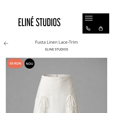
Magazin
Best Sellers
Noutati
Fusta Linen Lace-Trim
Rochii
ELINE STUDIOS
Blugi
Pantaloni
-55 RON
NOU
Fuste
Topuri
Seturi
Jachete
Paltoane
Costume Baie