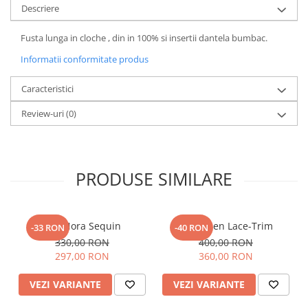
Descriere
Fusta lunga in cloche , din in 100% si insertii dantela bumbac.
Informatii conformitate produs
Caracteristici
Review-uri
(0)
PRODUSE SIMILARE
Top Nora Sequin
Top Linen Lace-Trim
-33 RON
-40 RON
330,00 RON
400,00 RON
297,00 RON
360,00 RON
VEZI VARIANTE
VEZI VARIANTE