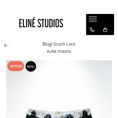
Magazin
Best Sellers
Noutati
Blugi Scurti Lace
Rochii
ELINE STUDIOS
Blugi
Pantaloni
-50 RON
NOU
Fuste
Topuri
Seturi
Jachete
Paltoane
Costume Baie