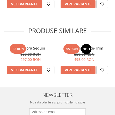
VEZI VARIANTE
VEZI VARIANTE
PRODUSE SIMILARE
Top Nora Sequin
Fusta Linen Lace-Trim
-33 RON
-55 RON
NOU
330,00 RON
550,00 RON
297,00 RON
495,00 RON
VEZI VARIANTE
VEZI VARIANTE
NEWSLETTER
Nu rata ofertele si promotiile noastre