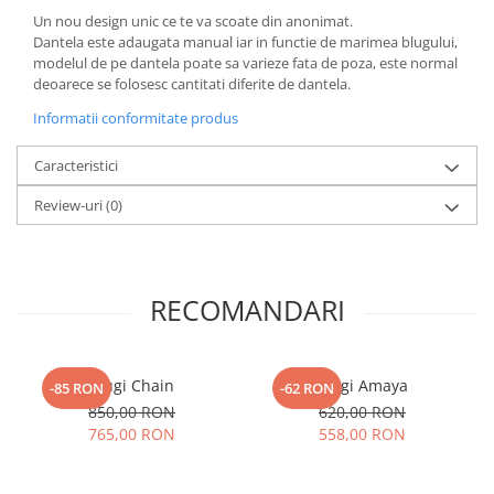
Un nou design unic ce te va scoate din anonimat.
Dantela este adaugata manual iar in functie de marimea blugului,
modelul de pe dantela poate sa varieze fata de poza, este normal
deoarece se folosesc cantitati diferite de dantela.
Informatii conformitate produs
Caracteristici
Review-uri
(0)
RECOMANDARI
Blugi Chain
Blugi Amaya
-85 RON
-62 RON
850,00 RON
620,00 RON
765,00 RON
558,00 RON