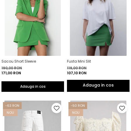
Sacou Short Sleeve
Fusta Mini Slit
190,00 RON
119,00 RON
171,00 RON
107,10 RON
Adauga in cos
-63 RON
-50 RON
NOU
NOU