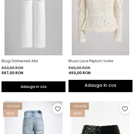
Blugi Distressed Albi
Bluza Lace Peplum Ivoire
630,00 RON
500,00 RON
567,00 RON
450,00 RON
Adauga in cos
-63 RON
-39 RON
NOU
NOU