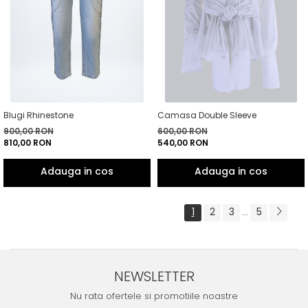
Blugi Rhinestone
Camasa Double Sleeve
900,00 RON
600,00 RON
810,00 RON
540,00 RON
1
2
3
5
...
NEWSLETTER
Nu rata ofertele si promotiile noastre