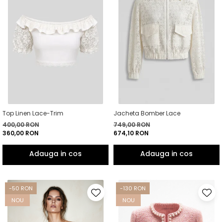
Top Linen Lace-Trim
Jacheta Bomber Lace
400,00 RON
749,00 RON
360,00 RON
674,10 RON
-50 RON
-130 RON
NOU
NOU