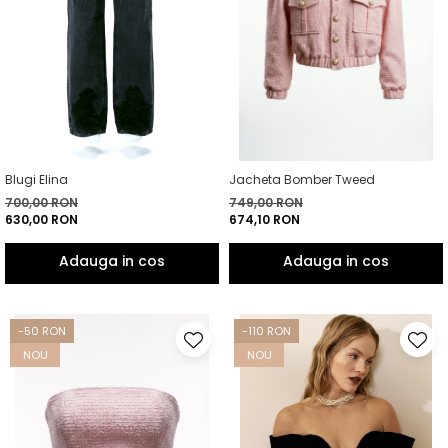
Blugi Elina
Jacheta Bomber Tweed
700,00 RON
749,00 RON
630,00 RON
674,10 RON
-50 RON
-110 RON
NOU
NOU