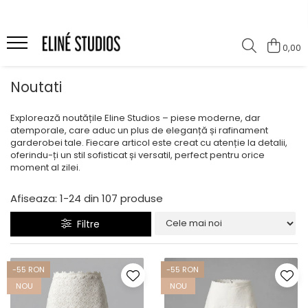
Magazin
0,00
Best Sellers
Noutati
Noutati
Rochii
Explorează noutățile Eline Studios – piese moderne, dar
atemporale, care aduc un plus de eleganță și rafinament
Blugi
garderobei tale. Fiecare articol este creat cu atenție la detalii,
oferindu-ți un stil sofisticat și versatil, perfect pentru orice
Pantaloni
moment al zilei.
Fuste
Afiseaza:
1-
24
din
107
produse
Topuri
Seturi
Filtre
Jachete
Paltoane
-55 RON
-55 RON
Costume Baie
NOU
NOU