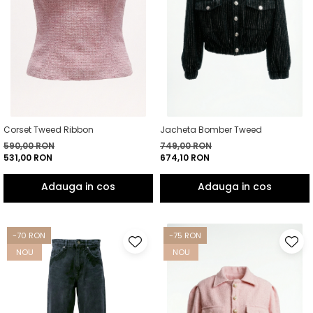
Corset Tweed Ribbon
Jacheta Bomber Tweed
590,00 RON
749,00 RON
531,00 RON
674,10 RON
-70 RON
-75 RON
NOU
NOU