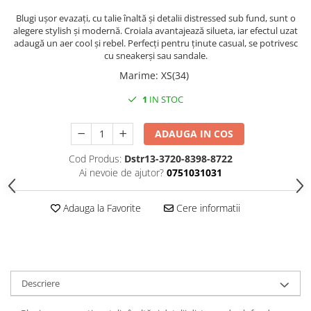
Blugi ușor evazați, cu talie înaltă și detalii distressed sub fund, sunt o
alegere stylish și modernă. Croiala avantajează silueta, iar efectul uzat
adaugă un aer cool și rebel. Perfecți pentru ținute casual, se potrivesc
cu sneakerși sau sandale.
Marime
:
XS(34)
1
IN STOC
ADAUGA IN COS
Cod Produs:
Dstr13-3720-8398-8722
Ai nevoie de ajutor?
0751031031
Adauga la Favorite
Cere informatii
Descriere