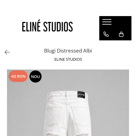
Magazin
Best Sellers
Noutati
Blugi Distressed Albi
Rochii
ELINE STUDIOS
Blugi
Pantaloni
-63 RON
NOU
Fuste
Topuri
Seturi
Jachete
Paltoane
Costume Baie