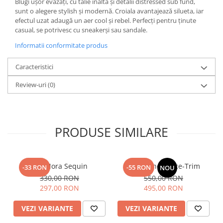
Blugi ușor evazați, cu talie înaltă și detalii distressed sub fund,
sunt o alegere stylish și modernă. Croiala avantajează silueta, iar
efectul uzat adaugă un aer cool și rebel. Perfecți pentru ținute
casual, se potrivesc cu sneakerși sau sandale.
Informatii conformitate produs
Caracteristici
Review-uri
(0)
PRODUSE SIMILARE
Top Nora Sequin
Fusta Linen Lace-Trim
-33 RON
-55 RON
NOU
330,00 RON
550,00 RON
297,00 RON
495,00 RON
VEZI VARIANTE
VEZI VARIANTE