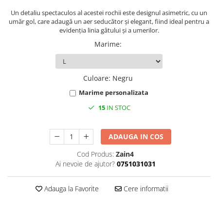
Un detaliu spectaculos al acestei rochii este designul asimetric, cu un
umăr gol, care adaugă un aer seducător și elegant, fiind ideal pentru a
evidenția linia gâtului și a umerilor.
Marime
:
Culoare
:
Negru
Marime personalizata
15
IN STOC
ADAUGA IN COS
Cod Produs:
Zain4
Ai nevoie de ajutor?
0751031031
Adauga la Favorite
Cere informatii