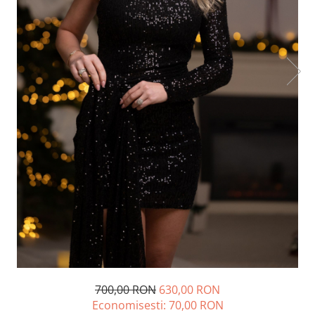
Lichidare de stoc
700,00 RON
630,00 RON
Economisesti:
70,00
RON