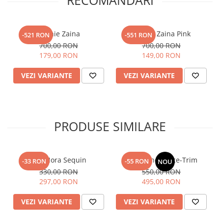
RECOMANDARI
Rochie Zaina
Rochie Zaina Pink
-521 RON
-551 RON
700,00 RON
700,00 RON
179,00 RON
149,00 RON
VEZI VARIANTE
VEZI VARIANTE
PRODUSE SIMILARE
Top Nora Sequin
Fusta Linen Lace-Trim
-33 RON
-55 RON
NOU
330,00 RON
550,00 RON
297,00 RON
495,00 RON
VEZI VARIANTE
VEZI VARIANTE