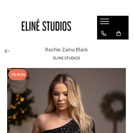
Magazin
Best Sellers
Noutati
Rochie Zaina Black
Rochii
ELINE STUDIOS
Blugi
Pantaloni
-70 RON
Fuste
Topuri
Seturi
Jachete
Paltoane
Costume Baie