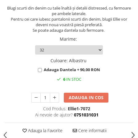
Blugi scurti din denim cu talie înaltă și detalii distressed, cu fermoare
pe ambele laterale.
Pentru cei care iubesc pantalonii scurti din denim, blugii Ellie vor
deveni noua voastră piesă preferată.
Se poate adauga dantela sub fermoare.
Marime
:
Culoare
:
Albastru
Adauga Dantela + 90,00 RON
6
IN STOC
ADAUGA IN COS
Cod Produs:
Ellie1-7072
Ai nevoie de ajutor?
0751031031
Adauga la Favorite
Cere informatii