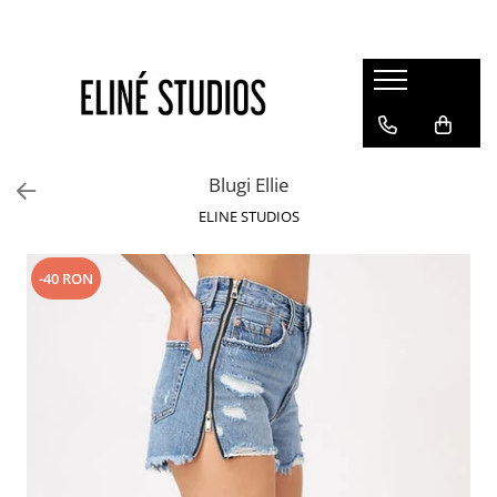
Magazin
Best Sellers
Noutati
Blugi Ellie
Rochii
ELINE STUDIOS
Blugi
Pantaloni
-40 RON
Fuste
Topuri
Seturi
Jachete
Paltoane
Costume Baie