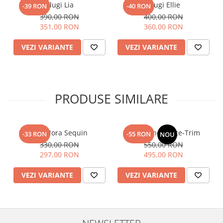
Blugi Lia
Blugi Ellie
-39 RON
-40 RON
390,00 RON
400,00 RON
351,00 RON
360,00 RON
VEZI VARIANTE
VEZI VARIANTE
PRODUSE SIMILARE
Top Nora Sequin
Fusta Linen Lace-Trim
-33 RON
-55 RON
NOU
330,00 RON
550,00 RON
297,00 RON
495,00 RON
VEZI VARIANTE
VEZI VARIANTE