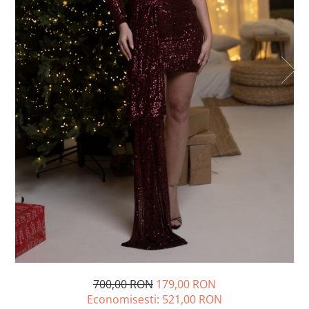
Lichidare de stoc
700,00 RON
179,00 RON
Economisesti:
521,00
RON