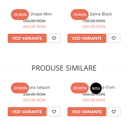
Rochie Drape Mini
Rochie Zaina Black
-50 RON
-70 RON
500,00 RON
700,00 RON
450,00 RON
630,00 RON
VEZI VARIANTE
VEZI VARIANTE
PRODUSE SIMILARE
Top Nora Sequin
Fusta Linen Lace-Trim
-33 RON
-55 RON
NOU
330,00 RON
550,00 RON
297,00 RON
495,00 RON
VEZI VARIANTE
VEZI VARIANTE