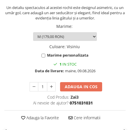
Un detaliu spectaculos al acestei rochii este designul asimetric, cu un
umăr gol, care adaugă un aer seducător și elegant, fiind ideal pentru a
evidenția linia gâtului și a umerilor.
Marime
:
Culoare
:
Visiniu
Marime personalizata
1
IN STOC
Data de livrare:
maine, 09.08.2026
ADAUGA IN COS
Cod Produs:
Zai3
Ai nevoie de ajutor?
0751031031
Adauga la Favorite
Cere informatii