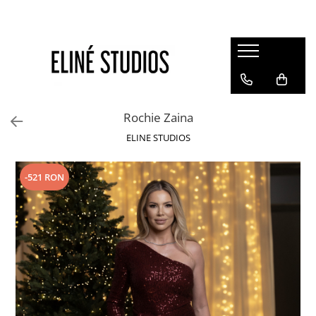
Magazin
Best Sellers
Noutati
Rochie Zaina
Rochii
ELINE STUDIOS
Blugi
Pantaloni
-521 RON
Fuste
Topuri
Seturi
Jachete
Paltoane
Costume Baie