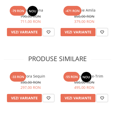
Rochie Gianna
Rochie Amila
-79 RON
-471 RON
NOU
790,00 RON
850,00 RON
711,00 RON
379,00 RON
VEZI VARIANTE
VEZI VARIANTE
PRODUSE SIMILARE
Top Nora Sequin
Fusta Linen Lace-Trim
-33 RON
-55 RON
NOU
330,00 RON
550,00 RON
297,00 RON
495,00 RON
VEZI VARIANTE
VEZI VARIANTE