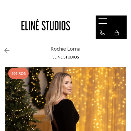
Magazin
Best Sellers
Noutati
Rochie Lorna
Rochii
ELINE STUDIOS
Blugi
Pantaloni
-591 RON
Fuste
Topuri
Seturi
Jachete
Paltoane
Costume Baie