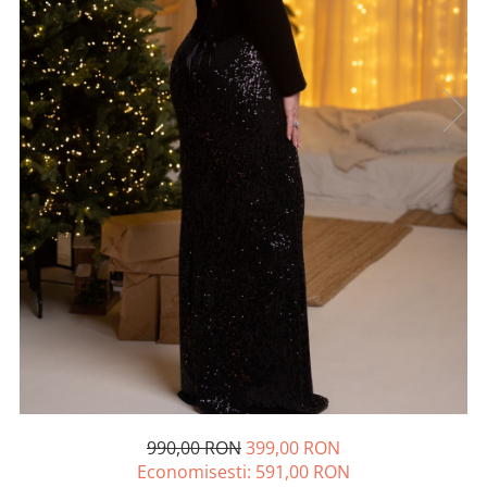
Lichidare de stoc
990,00 RON
399,00 RON
Economisesti:
591,00
RON