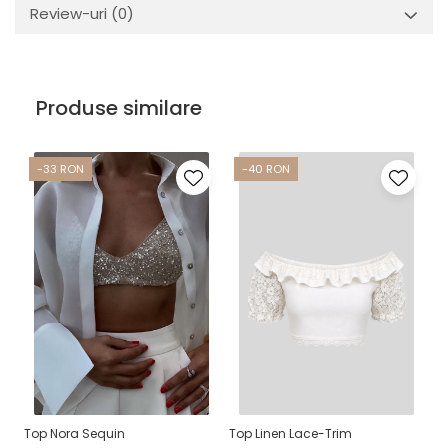
Review-uri
(0)
Produse similare
-33 RON
-40 RON
Top Nora Sequin
Top Linen Lace-Trim
Fu