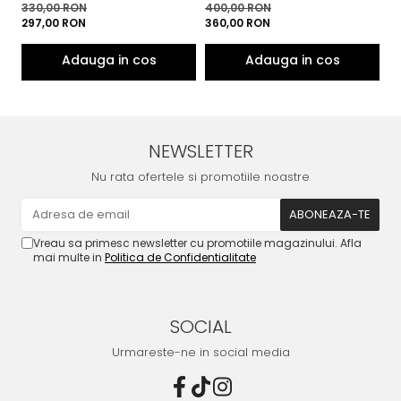
330,00 RON
400,00 RON
5
297,00 RON
360,00 RON
4
NEWSLETTER
Nu rata ofertele si promotiile noastre
Vreau sa primesc newsletter cu promotiile magazinului. Afla
mai multe in
Politica de Confidentialitate
SOCIAL
Urmareste-ne in social media