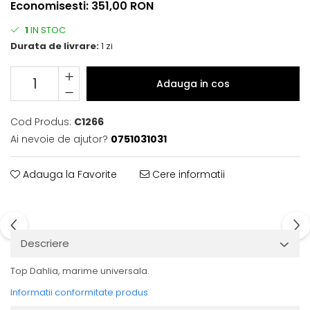
Economisesti:
351,00
RON
1
IN STOC
Durata de livrare:
1 zi
Adauga in cos
Cod Produs:
C1266
Ai nevoie de ajutor?
0751031031
Adauga la Favorite
Cere informatii
Descriere
Top Dahlia, marime universala.
Informatii conformitate produs