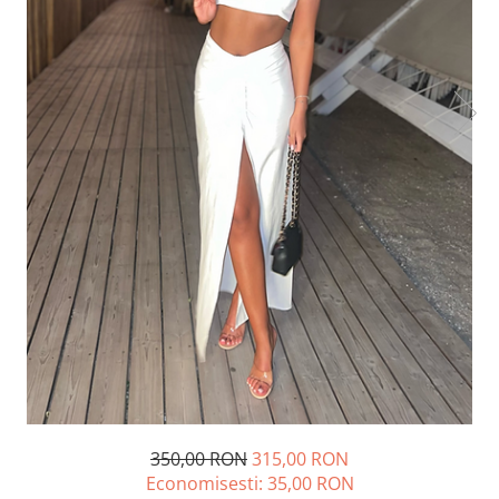
Lichidare de stoc
350,00 RON
315,00 RON
Economisesti:
35,00
RON