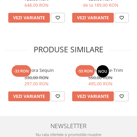
648,00 RON
de la 189,00 RON
VEZI VARIANTE
VEZI VARIANTE
PRODUSE SIMILARE
Top Nora Sequin
Fusta Linen Lace-Trim
-33 RON
-55 RON
NOU
330,00 RON
550,00 RON
297,00 RON
495,00 RON
VEZI VARIANTE
VEZI VARIANTE
NEWSLETTER
Nu rata ofertele si promotiile noastre