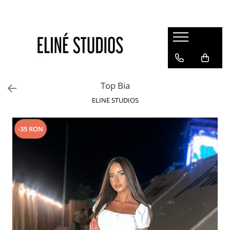
Magazin
Best Sellers
Noutati
Top Bia
Rochii
ELINE STUDIOS
Blugi
Pantaloni
-35 RON
Fuste
Topuri
Seturi
Jachete
Paltoane
Costume Baie