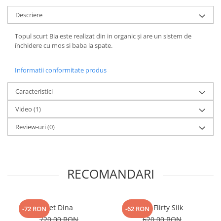
Descriere
Topul scurt Bia este realizat din in organic și are un sistem de
închidere cu mos si baba la spate.
Informatii conformitate produs
Caracteristici
Video
(1)
Review-uri
(0)
RECOMANDARI
Set Dina
Set Flirty Silk
-72 RON
-62 RON
720,00 RON
620,00 RON