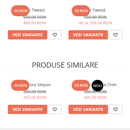
Set Tweed
Set Tweed
-55 RON
-55 RON
550,00 RON
550,00 RON
495,00 RON
de la 299,00 RON
VEZI VARIANTE
VEZI VARIANTE
PRODUSE SIMILARE
Top Nora Sequin
Fusta Linen Lace-Trim
-33 RON
-55 RON
NOU
330,00 RON
550,00 RON
297,00 RON
495,00 RON
VEZI VARIANTE
VEZI VARIANTE