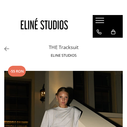
Magazin
Best Sellers
Noutati
THE Tracksuit
Rochii
ELINE STUDIOS
Blugi
Pantaloni
-55 RON
Fuste
Topuri
Seturi
Jachete
Paltoane
Costume Baie