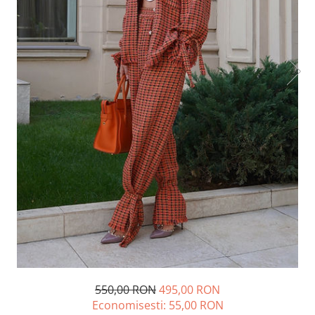
Lichidare de stoc
550,00 RON
495,00 RON
Economisesti:
55,00
RON