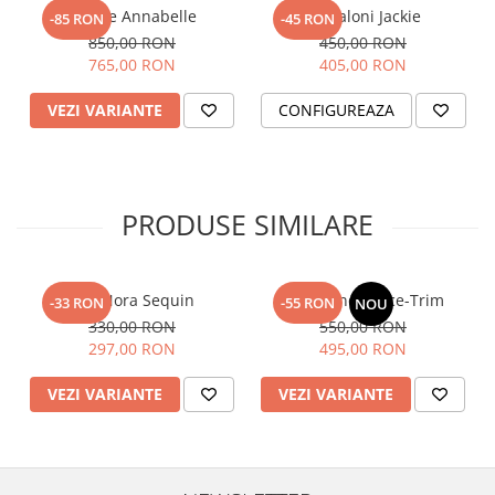
Rochie Annabelle
Pantaloni Jackie
-85 RON
-45 RON
850,00 RON
450,00 RON
765,00 RON
405,00 RON
VEZI VARIANTE
CONFIGUREAZA
PRODUSE SIMILARE
Top Nora Sequin
Fusta Linen Lace-Trim
-33 RON
-55 RON
NOU
330,00 RON
550,00 RON
297,00 RON
495,00 RON
VEZI VARIANTE
VEZI VARIANTE