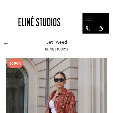
Magazin
Best Sellers
Noutati
Set Tweed
Rochii
ELINE STUDIOS
Blugi
Pantaloni
-55 RON
Fuste
Topuri
Seturi
Jachete
Paltoane
Costume Baie