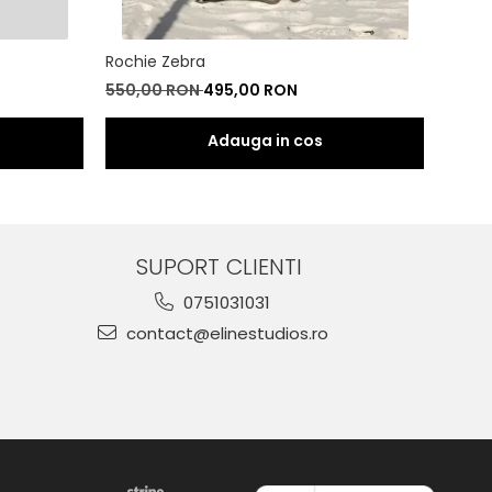
Rochie Zebra
Set Z
550,00 RON
495,00 RON
500,
SUPORT CLIENTI
0751031031
contact@elinestudios.ro