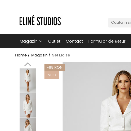
Magazin
Best Sellers
Noutati
Magazin
Outlet
Contact
Formular de Retur
Rochii
Home /
Magazin /
Set Eloise
Blugi
-99 RON
Pantaloni
NOU
Fuste
Topuri
Seturi
Jachete
Paltoane
Costume Baie