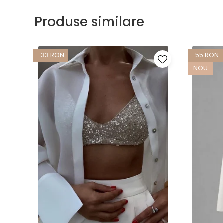
Produse similare
-33 RON
-55 RON
NOU