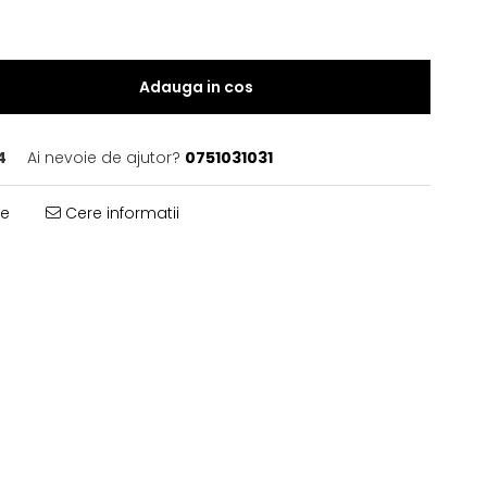
Adauga in cos
4
Ai nevoie de ajutor?
0751031031
te
Cere informatii