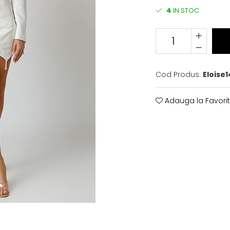
4
IN STOC
Cod Produs:
Eloise1
Adauga la Favori