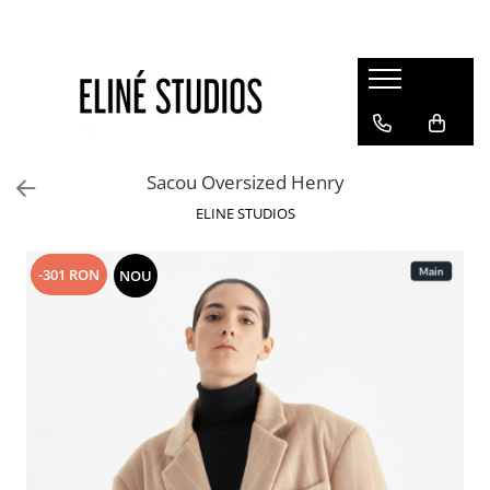
Magazin
Best Sellers
Noutati
Sacou Oversized Henry
Rochii
ELINE STUDIOS
Blugi
Pantaloni
-301 RON
NOU
Fuste
Topuri
Seturi
Jachete
Paltoane
Costume Baie