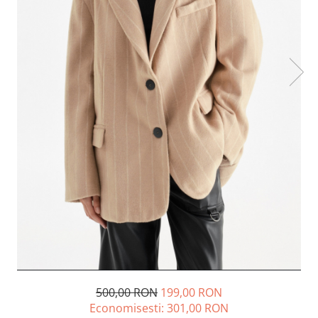
Lichidare de stoc
500,00 RON
199,00 RON
Economisesti:
301,00
RON