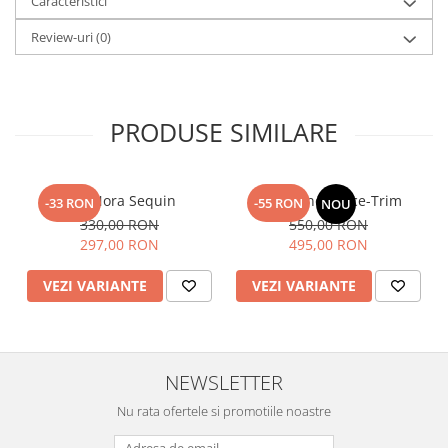
Caracteristici
Review-uri
(0)
PRODUSE SIMILARE
Top Nora Sequin
Fusta Linen Lace-Trim
-33 RON
-55 RON
NOU
330,00 RON
550,00 RON
297,00 RON
495,00 RON
VEZI VARIANTE
VEZI VARIANTE
NEWSLETTER
Nu rata ofertele si promotiile noastre