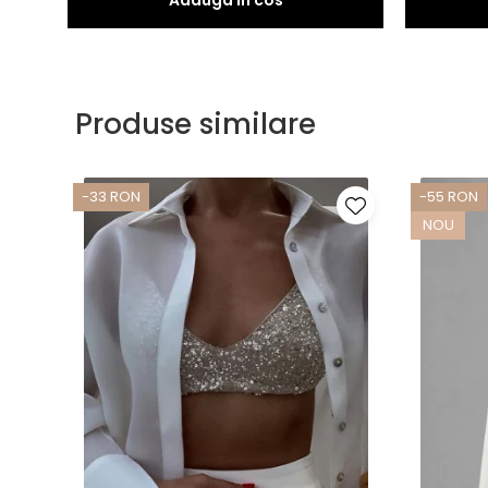
Produse similare
-33 RON
-55 RON
NOU