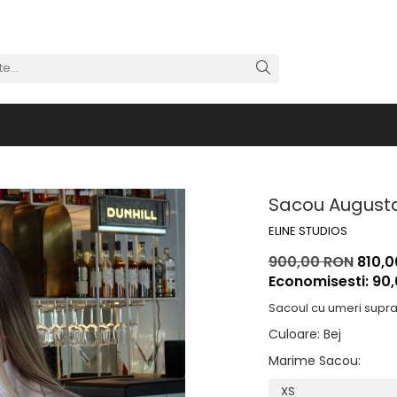
Sacou Augusta
ELINE STUDIOS
900,00 RON
810,0
Economisesti:
90
Sacoul cu umeri suprad
Culoare
:
Bej
Marime Sacou
: