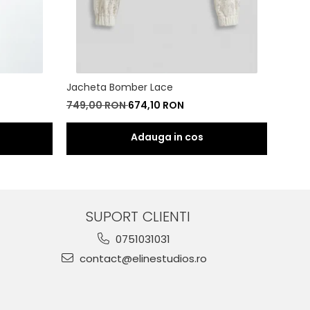
Jacheta Bomber Lace
Top L
749,00 RON
674,10 RON
400,
SUPORT CLIENTI
0751031031
contact@elinestudios.ro