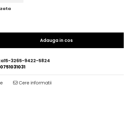
izata
Adauga in cos
a15-3265-9422-5824
0751031031
te
Cere informatii