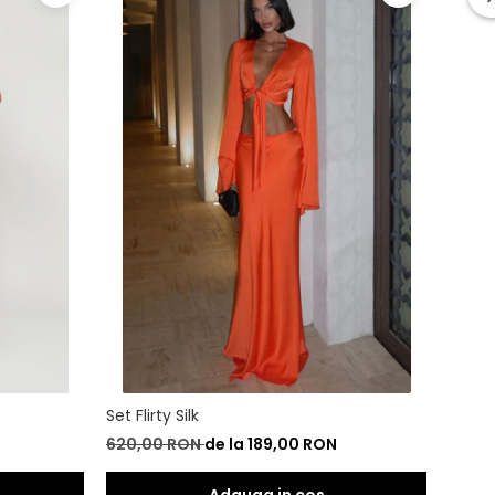
Set Flirty Silk
Set No
620,00 RON
de la 189,00 RON
659,