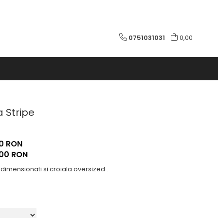
0751031031
0,00
 Stripe
0 RON
,00
RON
imensionati si croiala oversized .