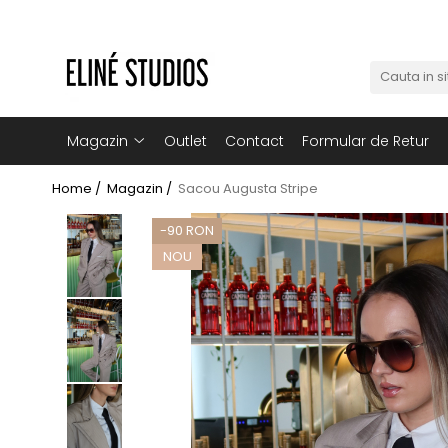
Magazin
Best Sellers
Noutati
Magazin
Outlet
Contact
Formular de Retur
Rochii
Home /
Magazin /
Sacou Augusta Stripe
Blugi
-90 RON
Pantaloni
NOU
Fuste
Topuri
Seturi
Jachete
Paltoane
Costume Baie