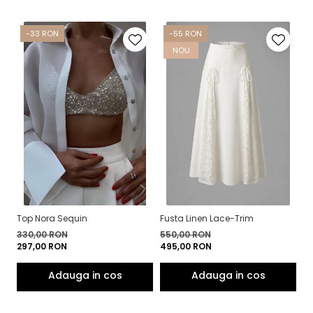
-33 RON
-55 RON
NOU
Top Nora Sequin
Fusta Linen Lace-Trim
To
330,00 RON
550,00 RON
4
297,00 RON
495,00 RON
3