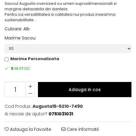
Sacoul Augusta oversized cu umeri supradimensionati si
margine detasabila din dantela.
Pentru ca versatilitatea si calitatea nui produs inseamna
sustenabilitate .
Culoare
:
Alb
Marime Sacou
:
Marime Personalizata
5
IN STOC
Adauga in cos
Cod Produs:
Augusta15-5210-7490
Ai nevoie de ajutor?
0751031031
Adauga la Favorite
Cere informatii