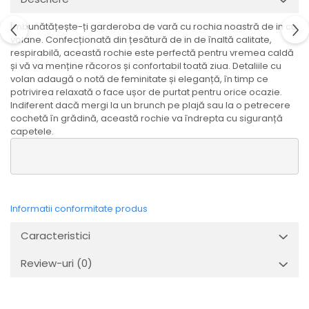
Îmbunătățește-ți garderoba de vară cu rochia noastră de in cu
volane. Confecționată din țesătură de in de înaltă calitate,
respirabilă, această rochie este perfectă pentru vremea caldă
și vă va menține răcoros și confortabil toată ziua. Detaliile cu
volan adaugă o notă de feminitate și eleganță, în timp ce
potrivirea relaxată o face ușor de purtat pentru orice ocazie.
Indiferent dacă mergi la un brunch pe plajă sau la o petrecere
cochetă în grădină, această rochie va îndrepta cu siguranță
capetele.
Informatii conformitate produs
Caracteristici
Review-uri
(0)