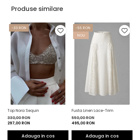
Produse similare
-33 RON
-55 RON
NOU
Top Nora Sequin
Fusta Linen Lace-Trim
To
330,00 RON
550,00 RON
4
297,00 RON
495,00 RON
3