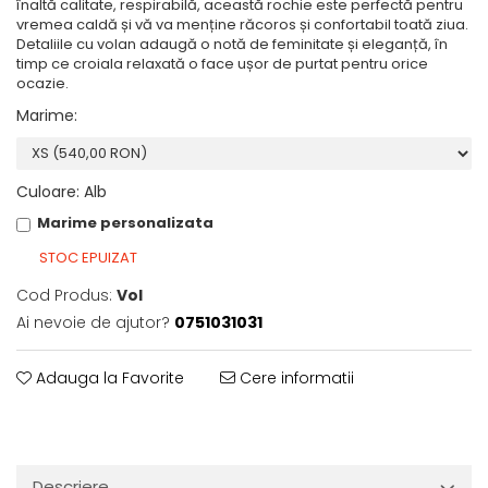
înaltă calitate, respirabilă, această rochie este perfectă pentru
vremea caldă și vă va menține răcoros și confortabil toată ziua.
Detaliile cu volan adaugă o notă de feminitate și eleganță, în
timp ce croiala relaxată o face ușor de purtat pentru orice
ocazie.
Marime
:
Culoare
:
Alb
Marime personalizata
STOC EPUIZAT
Cod Produs:
Vol
Ai nevoie de ajutor?
0751031031
Adauga la Favorite
Cere informatii
Descriere