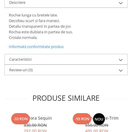
Descriere
Rochie lunga cu bretele late.
Decolteu scurt si fara maneci.
Detaliu transparent in partea de jos
Rochia este dublata in partea de sus.
Croiala normala.
Informatii conformitate produs
Caracteristici
Review-uri
(0)
PRODUSE SIMILARE
Top Nora Sequin
Fusta Linen Lace-Trim
-33 RON
-55 RON
NOU
330,00 RON
550,00 RON
297,00 RON
495,00 RON