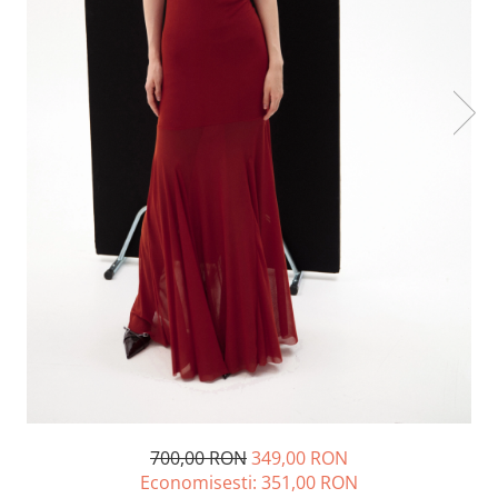
Lichidare de stoc
700,00 RON
349,00 RON
Economisesti:
351,00
RON