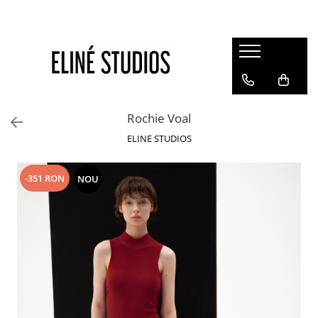
Magazin
Best Sellers
Noutati
Rochie Voal
Rochii
ELINE STUDIOS
Blugi
Pantaloni
-351 RON
NOU
Fuste
Topuri
Seturi
Jachete
Paltoane
Costume Baie