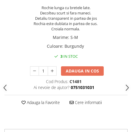
Rochie lunga cu bretele late.
Decolteu scurt si fara maneci.
Detaliu transparent in partea de jos
Rochia este dublata in partea de sus.
Croiala normala.
Marime
:
S-M
Culoare
:
Burgundy
3
IN STOC
ADAUGA IN COS
Cod Produs:
C1481
Ai nevoie de ajutor?
0751031031
Adauga la Favorite
Cere informatii