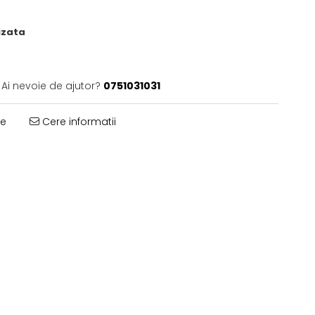
izata
Ai nevoie de ajutor?
0751031031
te
Cere informatii