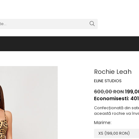
Rochie Leah
ELINE STUDIOS
600,00 RON
199,0
Economisesti:
40
Confecționată din sat
această rochie va înv
Marime
: