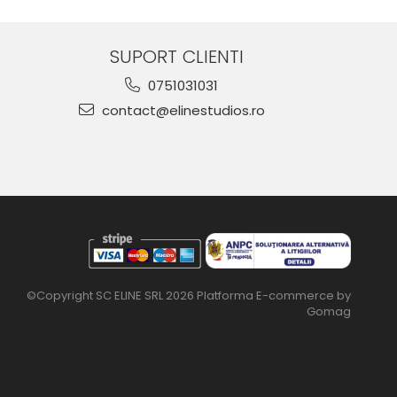
SUPORT CLIENTI
0751031031
contact@elinestudios.ro
©Copyright SC ELINE SRL 2026
Platforma E-commerce by
Gomag