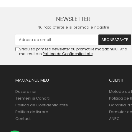
NEWSLETTER
Nu rata ofertele si promotiile noastre
Vreau sa primesc newsletter cu promotiile magazinului. Afla
mai multe in
Politica de Confidentialitate
MAGAZINUL MEU
CLIENTI
Despre noi
Metode de 
Termeni si Conditii
Politica de 
Politica de Confidentialitate
Garantia Pr
Politica de livrare
Formular de
Contact
ANPC