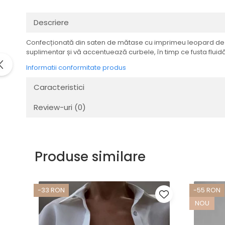
Descriere
Confecționată din saten de mătase cu imprimeu leopard de îna
suplimentar și vă accentuează curbele, în timp ce fusta flui
Informatii conformitate produs
Caracteristici
Review-uri
(0)
Produse similare
-33 RON
-55 RON
NOU