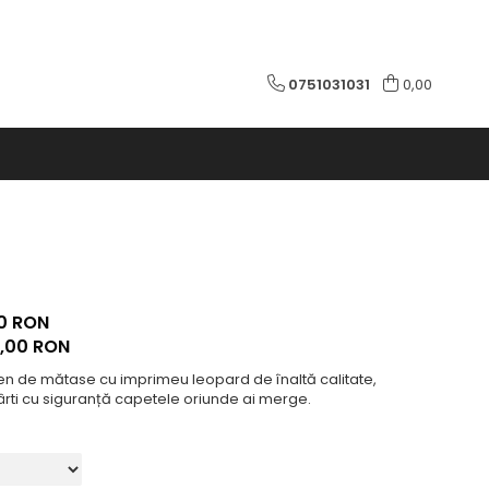
0751031031
0,00
0 RON
1,00
RON
en de mătase cu imprimeu leopard de înaltă calitate,
ârti cu siguranță capetele oriunde ai merge.