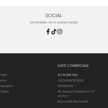
SOCIAL
Urmareste-ne in social media
DATE COMERCIALE
Plata
SC ELINE SRL
Retur
J2024018762006
oduselor
50480525
 Retur
str. Maica Teofana nr 10
sector 1
Bucuresti, Bucuresti