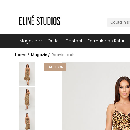
Magazin
Best Sellers
Noutati
Magazin
Outlet
Contact
Formular de Retur
Rochii
Home /
Magazin /
Rochie Leah
Blugi
-401 RON
Pantaloni
Fuste
Topuri
Seturi
Jachete
Paltoane
Costume Baie