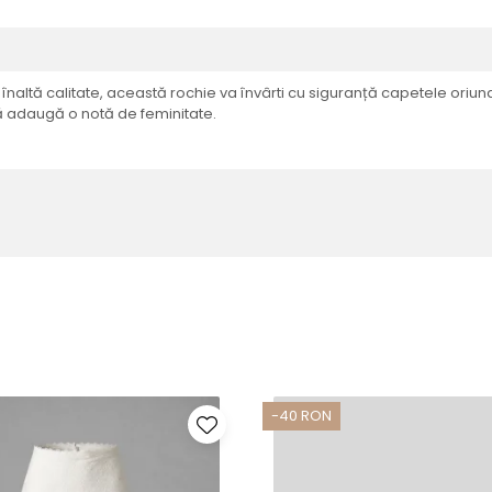
ltă calitate, această rochie va învârti cu siguranță capetele oriund
dă adaugă o notă de feminitate.
-40 RON