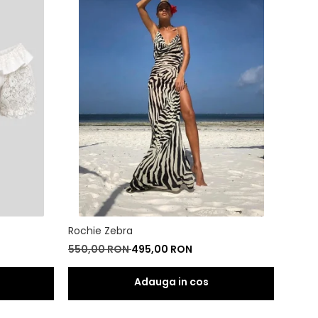
Rochie Zebra
Set Z
550,00 RON
495,00 RON
500,