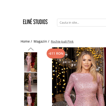
Magazin
Best Sellers
Noutati
Rochii
Home /
Magazin /
Rochie Joali Pink
Blugi
-611 RON
Pantaloni
Fuste
Topuri
Seturi
Jachete
Paltoane
Costume Baie