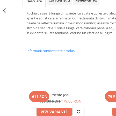
Caracteristici
Review-uri
(0)
Descriere
Rochia de seară lungă din paiete cu spatele gol este o ale
apariție sofisticată și rafinată. Confecționată dintr-un mater
paiete ce reflectă lumina într-un mod uimitor, această roch
strop de seducție. Croiala lungă, care coboară până la sol, 
în evidență silueta feminină, oferind un efect de alungire.
Informatii conformitate produs
Rochie Joali
-611 RON
-79 
790,00 RON
179,00 RON
VEZI VARIANTE