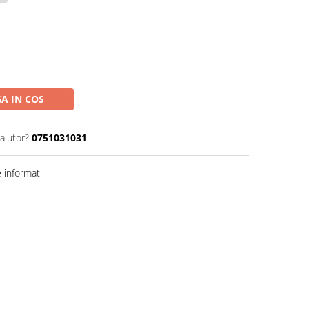
A IN COS
ajutor?
0751031031
informatii