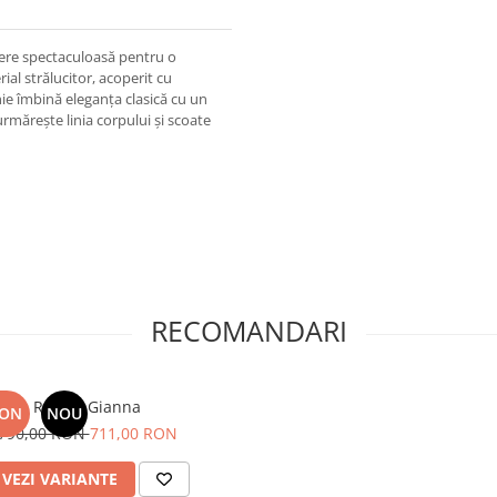
gere spectaculoasă pentru o
ial strălucitor, acoperit cu
ie îmbină eleganța clasică cu un
urmărește linia corpului și scoate
RECOMANDARI
Rochie Gianna
RON
NOU
790,00 RON
711,00 RON
VEZI VARIANTE