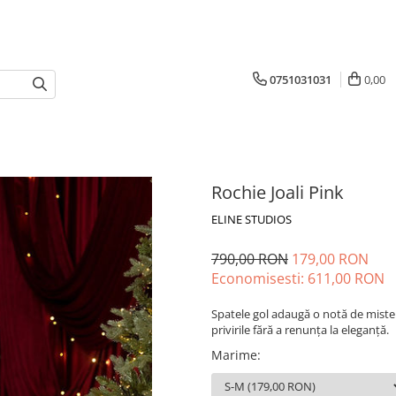
0751031031
0,00
Rochie Joali Pink
ELINE STUDIOS
790,00 RON
179,00 RON
Economisesti:
611,00
RON
Spatele gol adaugă o notă de mister 
privirile fără a renunța la eleganță.
Marime
: