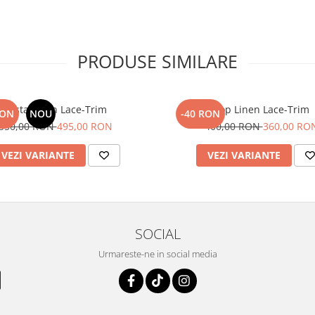
PRODUSE SIMILARE
Fusta Linen Lace-Trim
Top Linen Lace-Trim
RON
NOU
-40 RON
550,00 RON
495,00 RON
400,00 RON
360,00 RO
VEZI VARIANTE
VEZI VARIANTE
SOCIAL
Urmareste-ne in social media