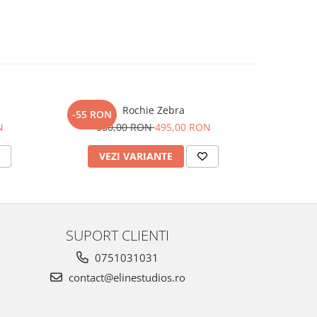
Rochie Zebra
-55 RON
-50 RO
N
550,00 RON
495,00 RON
50
VEZI VARIANTE
V
SUPORT CLIENTI
0751031031
contact@elinestudios.ro