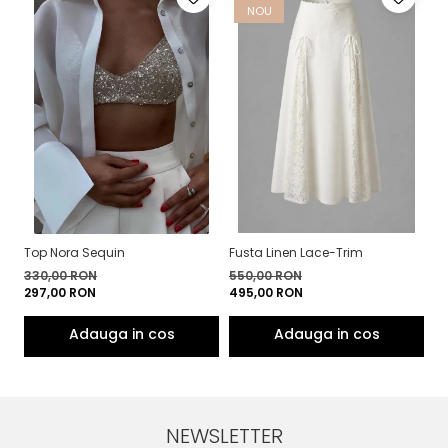
NOU
Top Nora Sequin
Fusta Linen Lace-Trim
To
330,00 RON
550,00 RON
4
297,00 RON
495,00 RON
3
NEWSLETTER