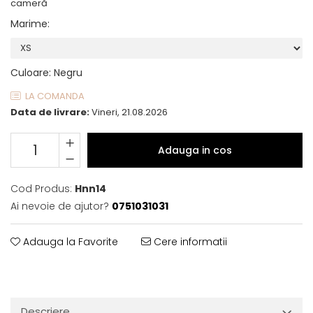
cameră
Marime
:
Culoare
:
Negru
LA COMANDA
Data de livrare:
Vineri, 21.08.2026
Adauga in cos
Cod Produs:
Hnn14
Ai nevoie de ajutor?
0751031031
Adauga la Favorite
Cere informatii
Descriere