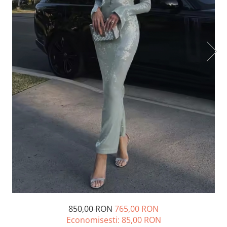
Lichidare de stoc
850,00 RON
765,00 RON
Economisesti:
85,00
RON