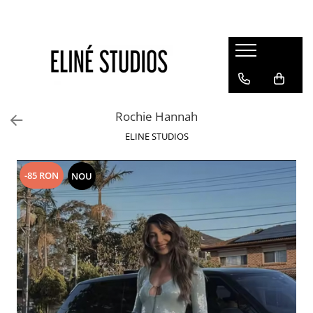
Magazin
Best Sellers
Noutati
Rochie Hannah
Rochii
ELINE STUDIOS
Blugi
Pantaloni
-85 RON
NOU
Fuste
Topuri
Seturi
Jachete
Paltoane
Costume Baie