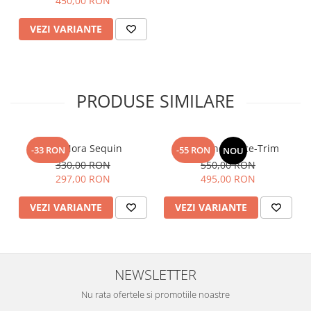
450,00 RON
VEZI VARIANTE
PRODUSE SIMILARE
Top Nora Sequin
Fusta Linen Lace-Trim
-33 RON
-55 RON
NOU
330,00 RON
550,00 RON
297,00 RON
495,00 RON
VEZI VARIANTE
VEZI VARIANTE
NEWSLETTER
Nu rata ofertele si promotiile noastre