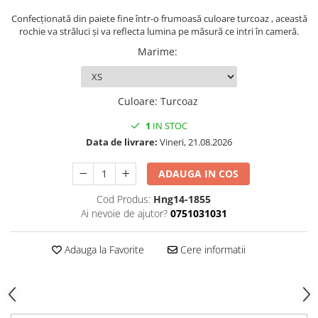
Confecționată din paiete fine într-o frumoasă culoare turcoaz , această
rochie va străluci și va reflecta lumina pe măsură ce intri în cameră.
Marime
:
Culoare
:
Turcoaz
1
IN STOC
Data de livrare:
Vineri, 21.08.2026
ADAUGA IN COS
Cod Produs:
Hng14-1855
Ai nevoie de ajutor?
0751031031
Adauga la Favorite
Cere informatii