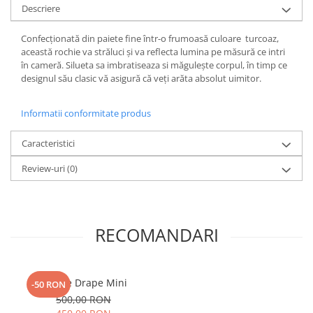
Descriere
Confecționată din paiete fine într-o frumoasă culoare turcoaz,
această rochie va străluci și va reflecta lumina pe măsură ce intri
în cameră. Silueta sa imbratiseaza si măgulește corpul, în timp ce
designul său clasic vă asigură că veți arăta absolut uimitor.
Informatii conformitate produs
Caracteristici
Review-uri
(0)
RECOMANDARI
Rochie Drape Mini
-50 RON
500,00 RON