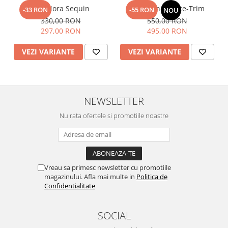
Top Nora Sequin
Fusta Linen Lace-Trim
-33 RON
-55 RON
NOU
330,00 RON
550,00 RON
297,00 RON
495,00 RON
VEZI VARIANTE
VEZI VARIANTE
NEWSLETTER
Nu rata ofertele si promotiile noastre
Vreau sa primesc newsletter cu promotiile
magazinului. Afla mai multe in
Politica de
Confidentialitate
SOCIAL