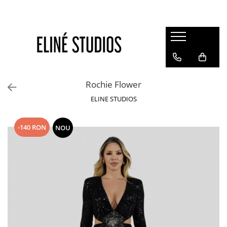
Magazin
Best Sellers
Noutati
Rochie Flower
Rochii
ELINE STUDIOS
Blugi
Pantaloni
-140 RON
NOU
Fuste
Topuri
Seturi
Jachete
Paltoane
Costume Baie