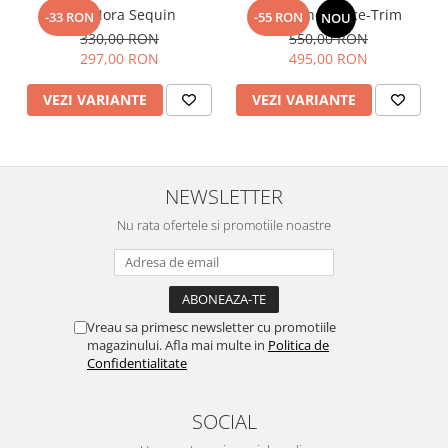
Top Nora Sequin
Fusta Linen Lace-Trim
-33 RON
-55 RON
NOU
330,00 RON
550,00 RON
297,00 RON
495,00 RON
VEZI VARIANTE
VEZI VARIANTE
NEWSLETTER
Nu rata ofertele si promotiile noastre
Vreau sa primesc newsletter cu promotiile
magazinului. Afla mai multe in
Politica de
Confidentialitate
SOCIAL