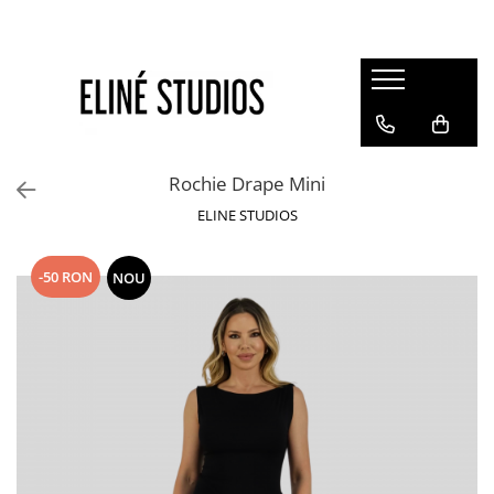
Magazin
Best Sellers
Noutati
Rochie Drape Mini
Rochii
ELINE STUDIOS
Blugi
Pantaloni
-50 RON
NOU
Fuste
Topuri
Seturi
Jachete
Paltoane
Costume Baie