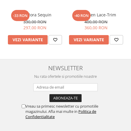
Top Nora Sequin
Top Linen Lace-Trim
-33 RON
-40 RON
330,00 RON
400,00 RON
297,00 RON
360,00 RON
VEZI VARIANTE
VEZI VARIANTE
NEWSLETTER
Nu rata ofertele si promotiile noastre
Vreau sa primesc newsletter cu promotiile
magazinului. Afla mai multe in
Politica de
Confidentialitate