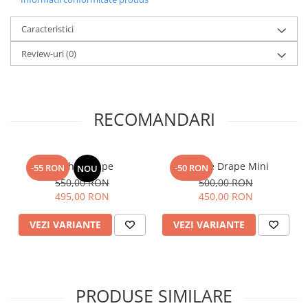
Caracteristici
Review-uri
(0)
RECOMANDARI
Rochie Drape
Rochie Drape Mini
-55 RON
-50 RON
NOU
550,00 RON
500,00 RON
495,00 RON
450,00 RON
VEZI VARIANTE
VEZI VARIANTE
PRODUSE SIMILARE