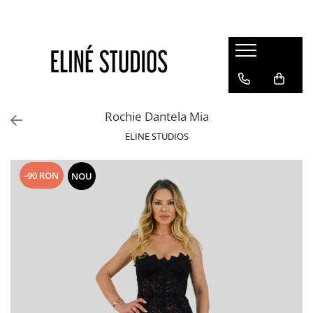
Magazin
Best Sellers
Noutati
Rochie Dantela Mia
Rochii
ELINE STUDIOS
Blugi
Pantaloni
-90 RON
NOU
Fuste
Topuri
Seturi
Jachete
Paltoane
Costume Baie