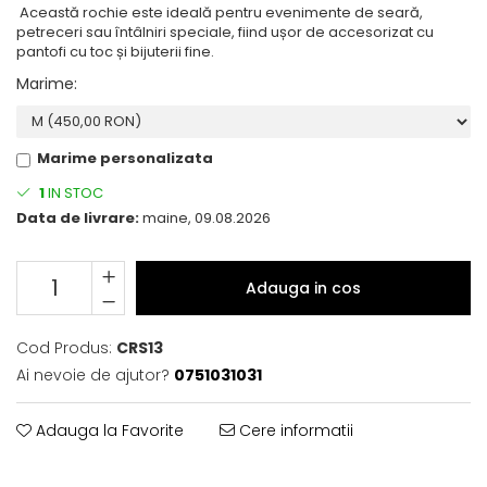
Această rochie este ideală pentru evenimente de seară,
petreceri sau întâlniri speciale, fiind ușor de accesorizat cu
pantofi cu toc și bijuterii fine.
Marime
:
Marime personalizata
1
IN STOC
Data de livrare:
maine, 09.08.2026
Adauga in cos
Cod Produs:
CRS13
Ai nevoie de ajutor?
0751031031
Adauga la Favorite
Cere informatii