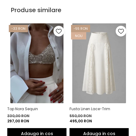
Produse similare
-33 RON
-55 RON
NOU
Top Nora Sequin
Fusta Linen Lace-Trim
To
330,00 RON
550,00 RON
4
297,00 RON
495,00 RON
3