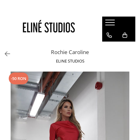
Magazin
Best Sellers
Noutati
Rochie Caroline
Rochii
ELINE STUDIOS
Blugi
Pantaloni
-50 RON
Fuste
Topuri
Seturi
Jachete
Paltoane
Costume Baie