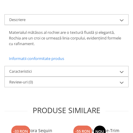
Descriere
Materialul mătăsos al rochiei are o textură fluidă și elegantă,
Rochia are un croi ce urmează linia corpului, evidențiind formele
cu rafinament.
Informatii conformitate produs
Caracteristici
Review-uri
(0)
PRODUSE SIMILARE
Top Nora Sequin
Fusta Linen Lace-Trim
-33 RON
-55 RON
NOU