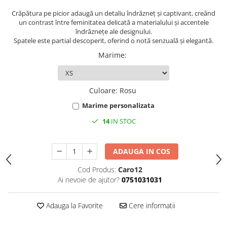
Crăpătura pe picior adaugă un detaliu îndrăzneț și captivant, creând
un contrast între feminitatea delicată a materialului și accentele
îndrăznețe ale designului.
Spatele este partial descoperit, oferind o notă senzuală și elegantă.
Marime
:
Culoare
:
Rosu
Marime personalizata
14
IN STOC
ADAUGA IN COS
Cod Produs:
Caro12
Ai nevoie de ajutor?
0751031031
Adauga la Favorite
Cere informatii