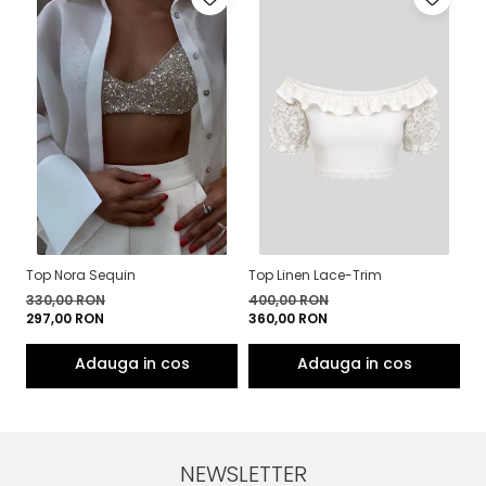
Top Nora Sequin
Top Linen Lace-Trim
Fu
330,00 RON
400,00 RON
5
297,00 RON
360,00 RON
4
NEWSLETTER