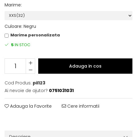
Marime
:
Culoare
:
Negru
Marime personalizata
5
IN STOC
Adauga in cos
Cod Produs:
pil123
Ai nevoie de ajutor?
0751031031
Adauga la Favorite
Cere informatii
Descriere