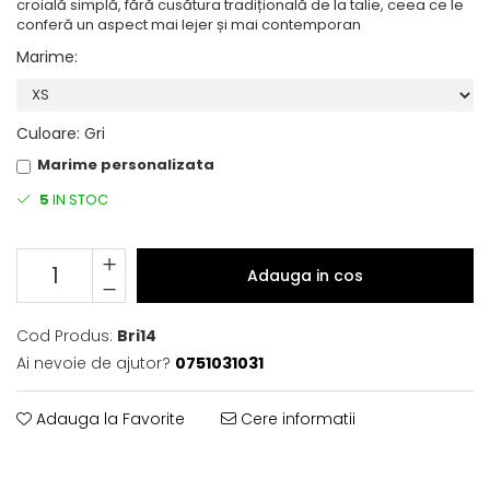
croială simplă, fără cusătura tradițională de la talie, ceea ce le
conferă un aspect mai lejer și mai contemporan
Marime
:
Culoare
:
Gri
Marime personalizata
5
IN STOC
Adauga in cos
Cod Produs:
Bri14
Ai nevoie de ajutor?
0751031031
Adauga la Favorite
Cere informatii