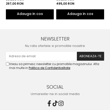
297,00 RON
495,00 RON
4
NEWSLETTER
Nu rata ofertele si promotiile noastre
Vreau sa primesc newsletter cu promotiile magazinului. Afla
mai multe in
Politica de Confidentialitate
SOCIAL
Urmareste-ne in social media