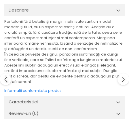
Descriere
Pantalonii fără betelie și margini nefinisate sunt un model
modern și fluid, cu un aspect relaxat și natural. Aceștia au o
croială simplă, fără cusătura tradițională de la talie, ceea ce le
conferă un aspect mai lejer și mai contemporan. Marginea
inferioară rămâne nefinisată, lăsând o senzație de nefinalizare
și adăugând un detaliu subtil de non-conformism.
În ceea ce privește designul, pantalonii sunt însoțiți de dungi
fine verticale, care se întind pe întreaga lungime a materialului.
Aceste linii subțiri adaugă un efect vizual elongat și elegant,
creând impresia unei siluete mai înalte și mai subțiri. Dungile
sunt discrete, dar destul de evidente pentru a adăuga un plus
de rafinament.
Informatii conformitate produs
Caracteristici
Review-uri
(0)