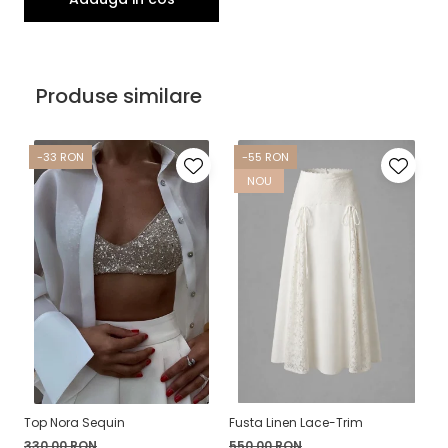
Produse similare
-33 RON
-55 RON
NOU
Top Nora Sequin
Fusta Linen Lace-Trim
Bl
330,00 RON
550,00 RON
5