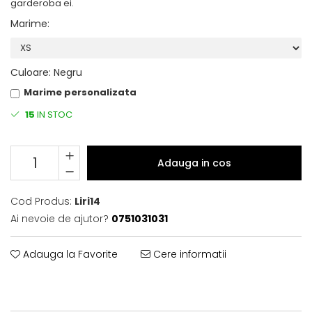
garderoba ei.
Marime
:
Culoare
:
Negru
Marime personalizata
15
IN STOC
Adauga in cos
Cod Produs:
Liri14
Ai nevoie de ajutor?
0751031031
Adauga la Favorite
Cere informatii