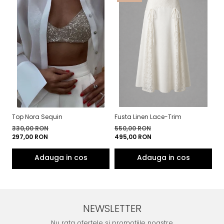
Top Nora Sequin
Fusta Linen Lace-Trim
Bl
330,00 RON
550,00 RON
5
297,00 RON
495,00 RON
4
NEWSLETTER
Nu rata ofertele si promotiile noastre