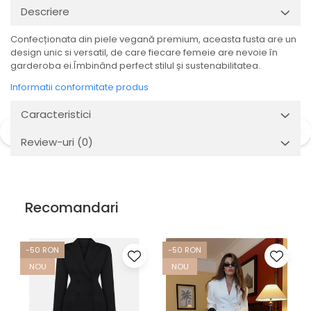
Descriere
Confecționata din piele vegană premium, aceasta fusta are un
design unic si versatil, de care fiecare femeie are nevoie în
garderoba ei.Îmbinând perfect stilul și sustenabilitatea.
Informatii conformitate produs
Caracteristici
Review-uri
(0)
Recomandari
-50 RON
-50 RON
NOU
NOU