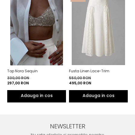
Top Nora Sequin
Fusta Linen Lace-Trim
To
330,00 RON
550,00 RON
4
297,00 RON
495,00 RON
3
NEWSLETTER
Nu rata ofertele si promotiile noastre