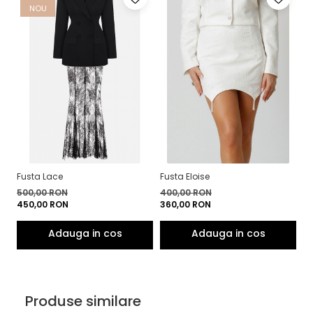
NOU
Fusta Lace
Fusta Eloise
Fu
500,00 RON
400,00 RON
5
450,00 RON
360,00 RON
4
Produse similare