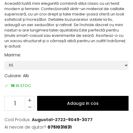
Această fustă mini elegantă combină stilul clasic cu un twist
modern și feminin. Confecționată dintr-un material de calitate
superioară, cu un croi drept și talie medie-joasa oferă un look
sofisticat și încrezător. Detaliile buzunarelor vizibile la tiv,
adaugă un aer seducător și rafinat. Se închide discret cu mini
nasturi si are lungimea taliei ajustabila.Este perfectă pentru
ținute smart-casual sau evenimente de seară. Asorteaz-o cu
un sacou structurat și o cămașă albă pentru un outfit îndrăzneț
și actual.
Marime
:
Culoare
:
Alb
15
IN STOC
Adauga in cos
Cod Produs:
Augusta1-2722-9049-3077
Ai nevoie de ajutor?
0751031031