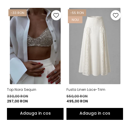
-33 RON
-55 RON
NOU
Top Nora Sequin
Fusta Linen Lace-Trim
Bl
330,00 RON
550,00 RON
5
297,00 RON
495,00 RON
4