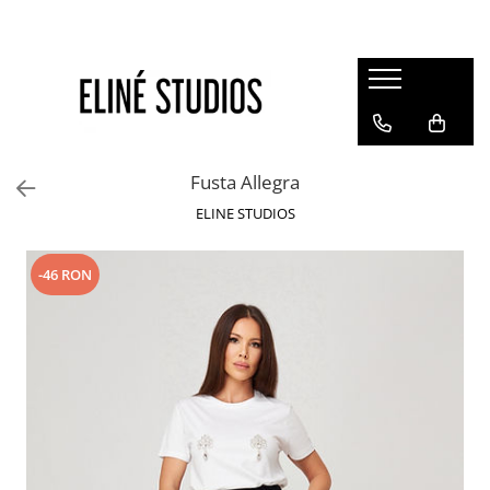
Magazin
Best Sellers
Noutati
Fusta Allegra
Rochii
ELINE STUDIOS
Blugi
Pantaloni
-46 RON
Fuste
Topuri
Seturi
Jachete
Paltoane
Costume Baie