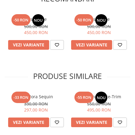
Fusta Lace
Fusta Lace
-50 RON
-50 RON
NOU
NOU
500,00 RON
500,00 RON
450,00 RON
450,00 RON
VEZI VARIANTE
VEZI VARIANTE
PRODUSE SIMILARE
Top Nora Sequin
Fusta Linen Lace-Trim
-33 RON
-55 RON
NOU
330,00 RON
550,00 RON
297,00 RON
495,00 RON
VEZI VARIANTE
VEZI VARIANTE