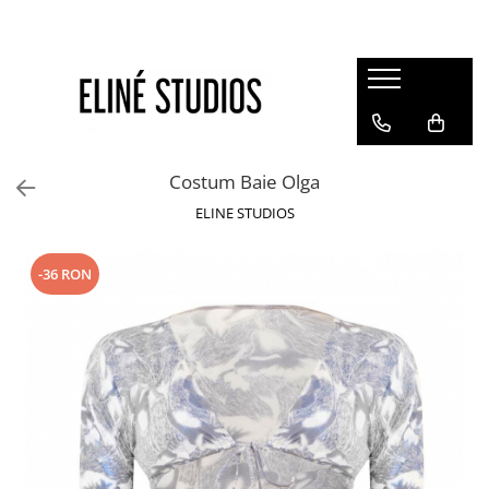
Magazin
Best Sellers
Noutati
Costum Baie Olga
Rochii
ELINE STUDIOS
Blugi
Pantaloni
-36 RON
Fuste
Topuri
Seturi
Jachete
Paltoane
Costume Baie