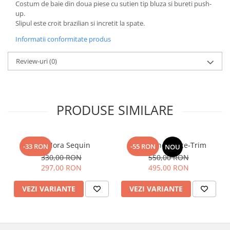
Costum de baie din doua piese cu sutien tip bluza si bureti push-
up.
Slipul este croit brazilian si incretit la spate.
Informatii conformitate produs
Review-uri
(0)
PRODUSE SIMILARE
Top Nora Sequin
Fusta Linen Lace-Trim
-33 RON
-55 RON
NOU
330,00 RON
550,00 RON
297,00 RON
495,00 RON
VEZI VARIANTE
VEZI VARIANTE