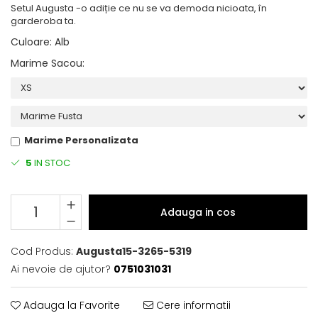
Setul Augusta -o adiție ce nu se va demoda nicioata, în
garderoba ta.
Culoare
:
Alb
Marime Sacou
:
Marime Personalizata
5
IN STOC
Adauga in cos
Cod Produs:
Augusta15-3265-5319
Ai nevoie de ajutor?
0751031031
Adauga la Favorite
Cere informatii