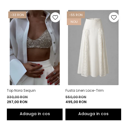
-33 RON
-55 RON
NOU
Top Nora Sequin
Fusta Linen Lace-Trim
To
330,00 RON
550,00 RON
4
297,00 RON
495,00 RON
3