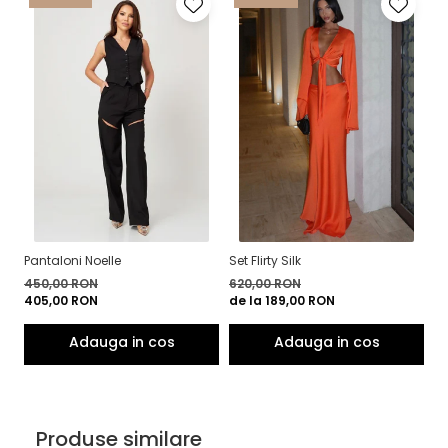
Pantaloni Noelle
Set Flirty Silk
Se
450,00 RON
620,00 RON
5
405,00 RON
de la 189,00 RON
3
Produse similare