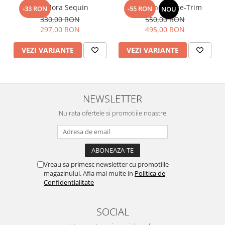
Top Nora Sequin
Fusta Linen Lace-Trim
-33 RON
-55 RON
NOU
330,00 RON
550,00 RON
297,00 RON
495,00 RON
VEZI VARIANTE
VEZI VARIANTE
NEWSLETTER
Nu rata ofertele si promotiile noastre
Vreau sa primesc newsletter cu promotiile
magazinului. Afla mai multe in
Politica de
Confidentialitate
SOCIAL