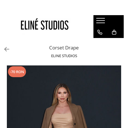
Magazin
Best Sellers
Noutati
Corset Drape
Rochii
ELINE STUDIOS
Blugi
Pantaloni
-70 RON
Fuste
Topuri
Seturi
Jachete
Paltoane
Costume Baie