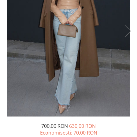
Lichidare de stoc
700,00 RON
630,00 RON
Economisesti:
70,00
RON