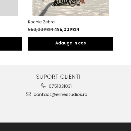
Rochie Zebra
Set Z
550,00 RON
495,00 RON
500,
SUPORT CLIENTI
0751031031
contact@elinestudios.ro