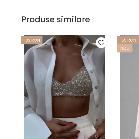
Produse similare
-33 RON
-55 RON
NOU