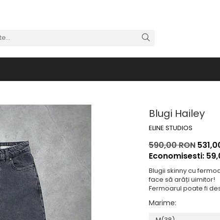
Blugi Hailey
ELINE STUDIOS
590,00 RON
531,0
Economisesti:
59
Blugii skinny cu fermoar
face să arăți uimitor!
Fermoarul poate fi des
Marime
: