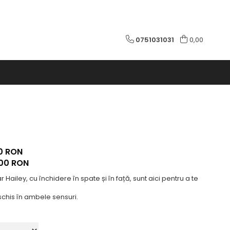
0751031031
0,00
0 RON
,00
RON
 Hailey, cu închidere în spate și în față, sunt aici pentru a te
chis în ambele sensuri.