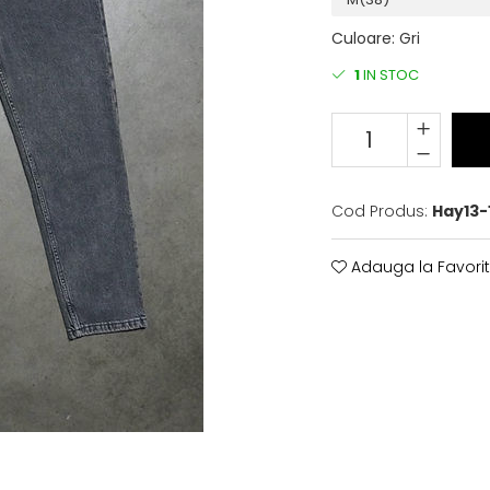
Culoare
:
Gri
1
IN STOC
Cod Produs:
Hay13-
Adauga la Favori