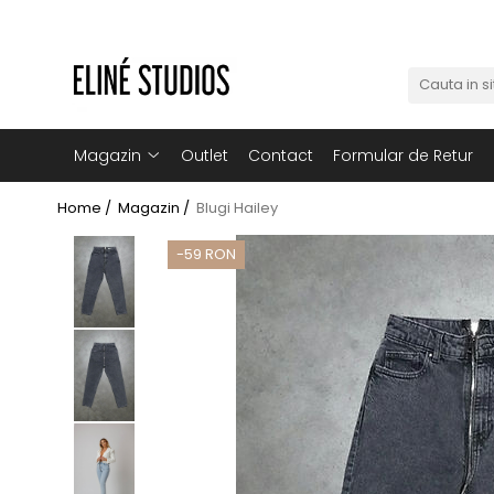
Magazin
Best Sellers
Noutati
Magazin
Outlet
Contact
Formular de Retur
Rochii
Home /
Magazin /
Blugi Hailey
Blugi
-59 RON
Pantaloni
Fuste
Topuri
Seturi
Jachete
Paltoane
Costume Baie