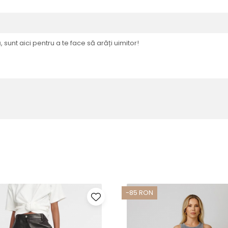
, sunt aici pentru a te face să arăți uimitor!
-85 RON