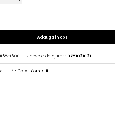
Adauga in cos
1185-1600
Ai nevoie de ajutor?
0751031031
te
Cere informatii