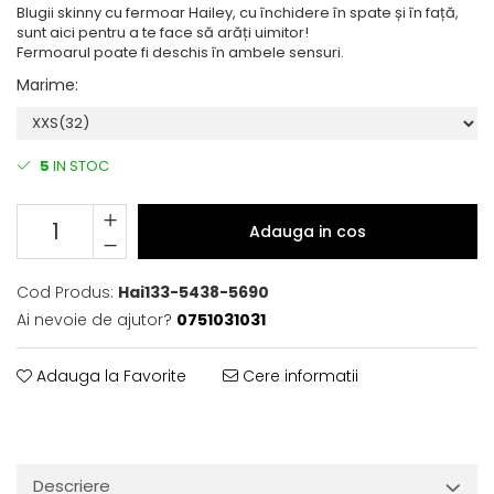
Blugii skinny cu fermoar Hailey, cu închidere în spate și în față,
sunt aici pentru a te face să arăți uimitor!
Fermoarul poate fi deschis în ambele sensuri.
Marime
:
5
IN STOC
Adauga in cos
Cod Produs:
Hai133-5438-5690
Ai nevoie de ajutor?
0751031031
Adauga la Favorite
Cere informatii
Descriere