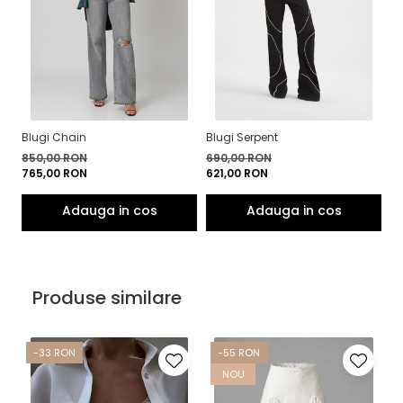
Blugi Chain
Blugi Serpent
Pa
850,00 RON
690,00 RON
4
765,00 RON
621,00 RON
4
Produse similare
-33 RON
-55 RON
NOU