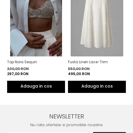
Top Nora Sequin
Fusta Linen Lace-Trim
To
330,00 RON
550,00 RON
4
297,00 RON
495,00 RON
3
NEWSLETTER
Nu rata ofertele si promotiile noastre