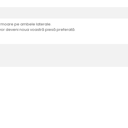
u fermoare pe ambele laterale.
e vor deveni noua voastră piesă preferată.