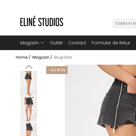
Magazin
Best Sellers
Noutati
Magazin
Outlet
Contact
Formular de Retur
Rochii
Home /
Magazin /
Blugi Ellie
Blugi
-40 RON
Pantaloni
Fuste
Topuri
Seturi
Jachete
Paltoane
Costume Baie