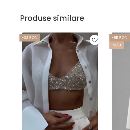
Produse similare
-33 RON
-55 RON
NOU