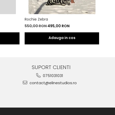
Rochie Zebra
Set Z
550,00 RON
495,00 RON
500,
SUPORT CLIENTI
0751031031
contact@elinestudios.ro