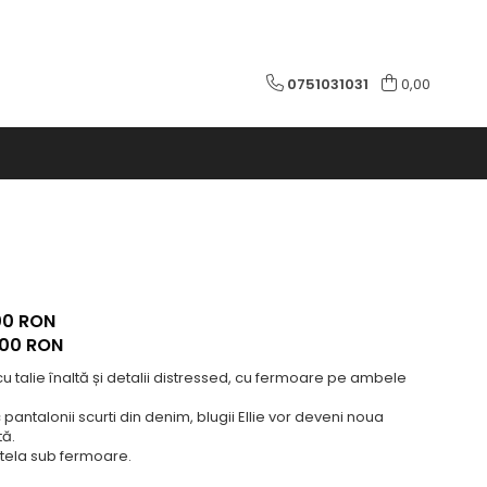
0751031031
0,00
00 RON
,00
RON
cu talie înaltă și detalii distressed, cu fermoare pe ambele
pantalonii scurti din denim, blugii Ellie vor deveni noua
tă.
ela sub fermoare.