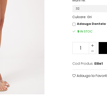
Marime
:
Culoare
:
Gri
Adauga Dantela 
5
IN STOC
Cod Produs:
Ellie1
Adauga la Favori