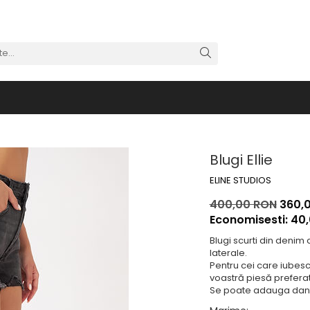
Blugi Ellie
ELINE STUDIOS
400,00 RON
360,
Economisesti:
40
Blugi scurti din denim 
laterale.
Pentru cei care iubesc 
voastră piesă prefera
Se poate adauga dant