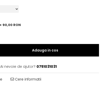
+ 90,00 RON
Adauga in cos
Ai nevoie de ajutor?
0751031031
te
Cere informatii