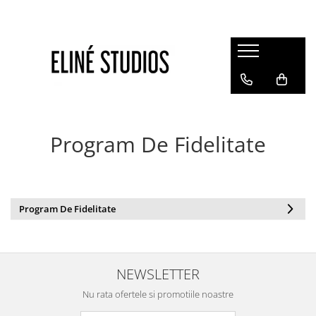
Magazin
Best Sellers
Noutati
Rochii
Program De Fidelitate
Blugi
Pantaloni
Fuste
Topuri
Program De Fidelitate
Seturi
Jachete
NEWSLETTER
Paltoane
Costume Baie
Nu rata ofertele si promotiile noastre