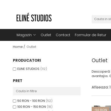
Magazin
Best Sellers
Noutati
Magazin
Outlet
Contact
Formular de Retur
Rochii
Home /
Outlet
Blugi
Pantaloni
Outlet
PRODUCATORI
Fuste
ELINE STUDIOS
(112)
Descoperă co
Topuri
avantajos. G
Seturi
PRET
Afiseaza:
1
Jachete
Paltoane
50 RON - 100 RON
(52)
Costume Baie
100 RON - 150 RON
(18)
-50 RON