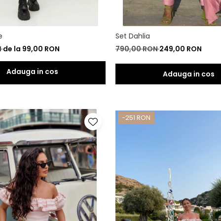
e
Set Dahlia
N
de la 99,00 RON
790,00 RON
249,00 RON
Adauga in cos
-251 RON