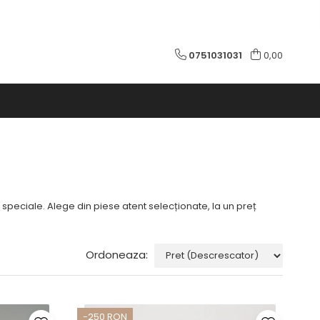
0751031031
0,00
i speciale. Alege din piese atent selecționate, la un preț
Ordoneaza:
-250 RON