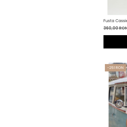
Fusta Cassi
360,00 RO
-251 RON