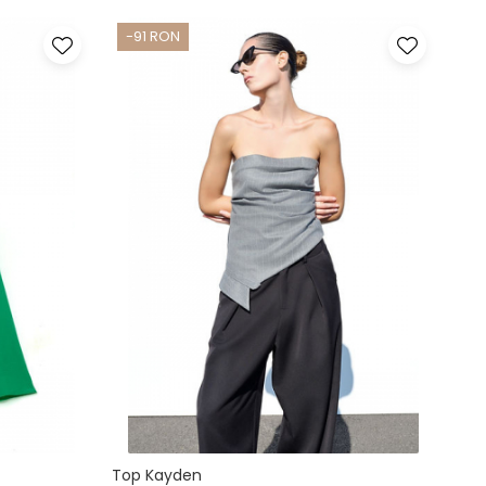
-91 RON
Top Kayden