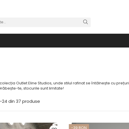
lecția Outlet Eline Studios, unde stilul rafinat se întâlnește cu prețur
răbește-te, stocurile sunt limitate!
-
24
din
37
produse
-39 RON