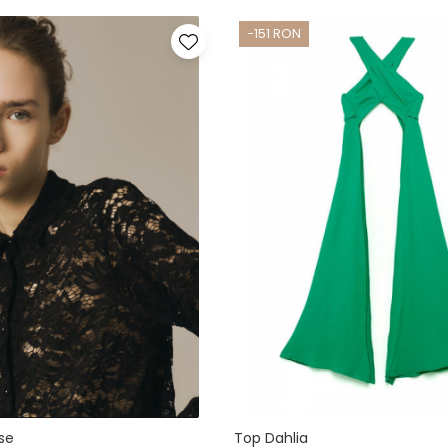
-151 RON
se
Top Dahlia