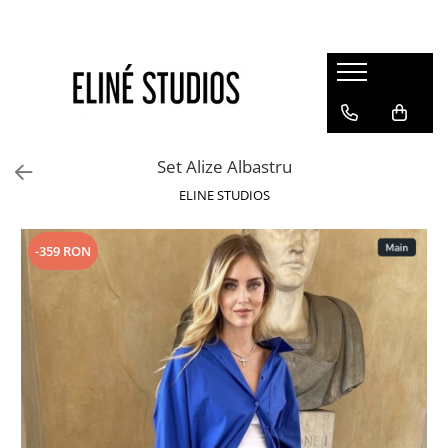
Magazin
Best Sellers
Noutati
Set Alize Albastru
Rochii
ELINE STUDIOS
Blugi
Pantaloni
-359 RON
Fuste
Topuri
Seturi
Jachete
Paltoane
Costume Baie