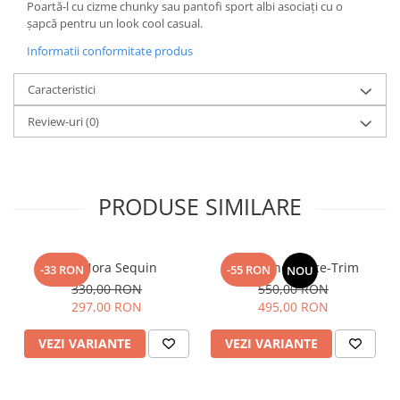
Poartă-l cu cizme chunky sau pantofi sport albi asociați cu o
șapcă pentru un look cool casual.
Informatii conformitate produs
Caracteristici
Review-uri
(0)
PRODUSE SIMILARE
Top Nora Sequin
Fusta Linen Lace-Trim
-33 RON
-55 RON
NOU
330,00 RON
550,00 RON
297,00 RON
495,00 RON
VEZI VARIANTE
VEZI VARIANTE