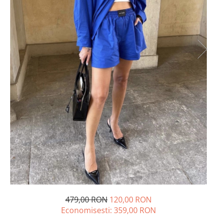
Lichidare de stoc
479,00 RON
120,00 RON
Economisesti:
359,00
RON