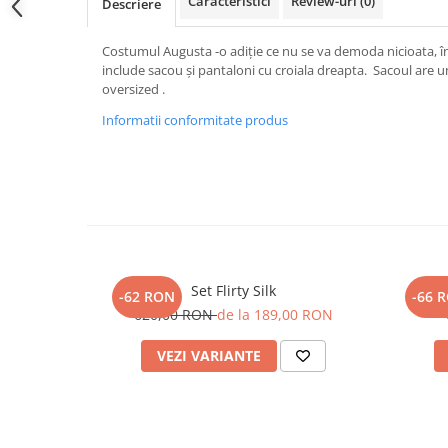
Caracteristici
Review-uri
(0)
Descriere
Costumul Augusta -o adiție ce nu se va demoda nicioata, în
include sacou și pantaloni cu croiala dreapta. Sacoul are u
oversized .
Informatii conformitate produs
Set Flirty Silk
-62 RON
-66 
620,00 RON
de la 189,00 RON
VEZI VARIANTE