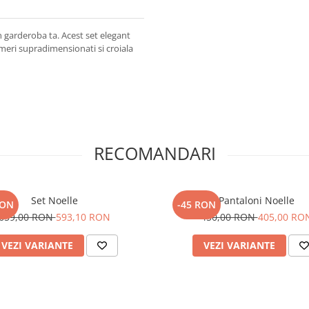
 garderoba ta. Acest set elegant
meri supradimensionati si croiala
RECOMANDARI
Set Noelle
Pantaloni Noelle
RON
-45 RON
659,00 RON
593,10 RON
450,00 RON
405,00 RO
VEZI VARIANTE
VEZI VARIANTE