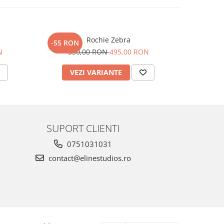
Rochie Zebra
-55 RON
-50 RO
N
550,00 RON
495,00 RON
50
VEZI VARIANTE
V
SUPORT CLIENTI
0751031031
contact@elinestudios.ro