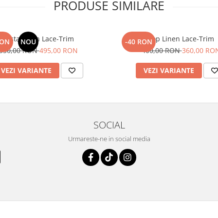
PRODUSE SIMILARE
Fusta Linen Lace-Trim
Top Linen Lace-Trim
RON
NOU
-40 RON
550,00 RON
495,00 RON
400,00 RON
360,00 RO
VEZI VARIANTE
VEZI VARIANTE
SOCIAL
Urmareste-ne in social media