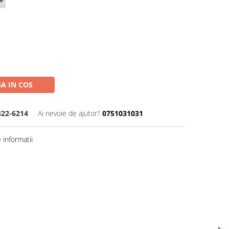
A IN COS
422-6214
Ai nevoie de ajutor?
0751031031
informatii