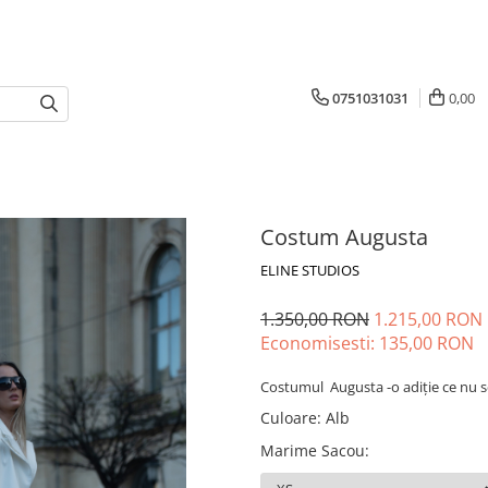
0751031031
0,00
Costum Augusta
ELINE STUDIOS
1.350,00 RON
1.215,00 RON
Economisesti:
135,00
RON
Costumul Augusta -o adiție ce nu s
Culoare
:
Alb
Marime Sacou
: