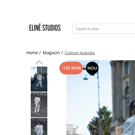
Magazin
Best Sellers
Noutati
Rochii
Home /
Magazin /
Costum Augusta
Blugi
-135 RON
NOU
Pantaloni
Fuste
Topuri
Seturi
Jachete
Paltoane
Costume Baie