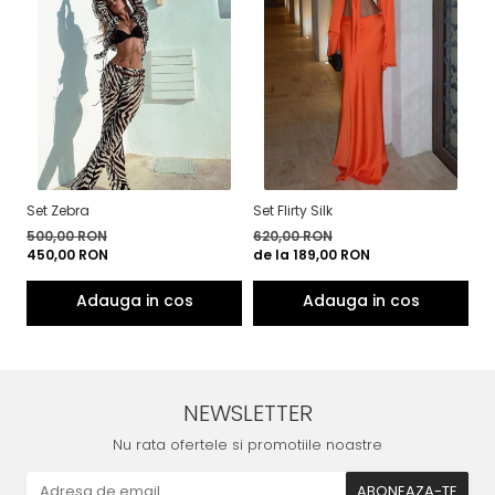
Set Zebra
Set Flirty Silk
Se
500,00 RON
620,00 RON
5
450,00 RON
de la 189,00 RON
4
NEWSLETTER
Nu rata ofertele si promotiile noastre