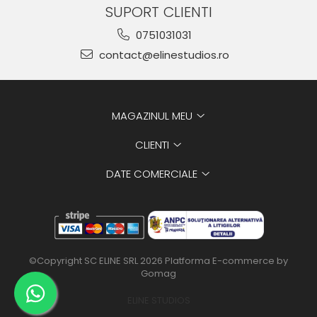
SUPORT CLIENTI
0751031031
contact@elinestudios.ro
MAGAZINUL MEU
CLIENTI
DATE COMERCIALE
©Copyright SC ELINE SRL 2026
Platforma E-commerce by
Gomag
ELINE STUDIOS