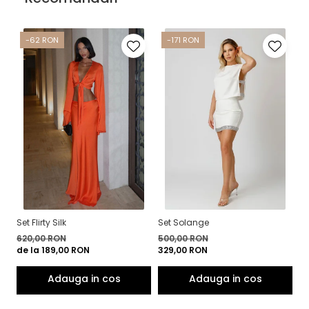
-62 RON
-171 RON
Set Flirty Silk
Set Solange
Ro
620,00 RON
500,00 RON
5
de la 189,00 RON
329,00 RON
4