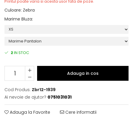
Printul poate varia si acesta usor fata de poze.
Culoare
:
Zebra
Marime Bluza
:
2
IN STOC
Adauga in cos
Cod Produs:
Zbr12-1939
Ai nevoie de ajutor?
0751031031
Adauga la Favorite
Cere informatii