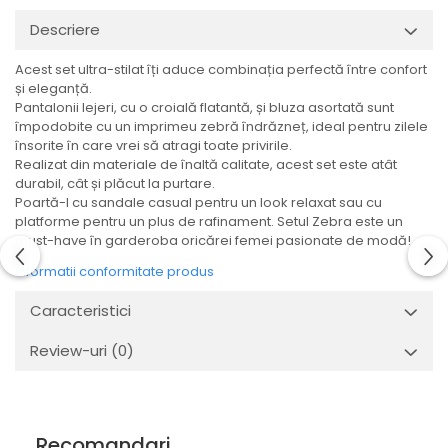
Descriere
Acest set ultra-stilat îți aduce combinația perfectă între confort
și eleganță.
Pantalonii lejeri, cu o croială flatantă, și bluza asortată sunt
împodobite cu un imprimeu zebră îndrăzneț, ideal pentru zilele
însorite în care vrei să atragi toate privirile.
Realizat din materiale de înaltă calitate, acest set este atât
durabil, cât și plăcut la purtare.
Poartă-l cu sandale casual pentru un look relaxat sau cu
platforme pentru un plus de rafinament. Setul Zebra este un
must-have în garderoba oricărei femei pasionate de modă!
Informatii conformitate produs
Caracteristici
Review-uri
(0)
Recomandari